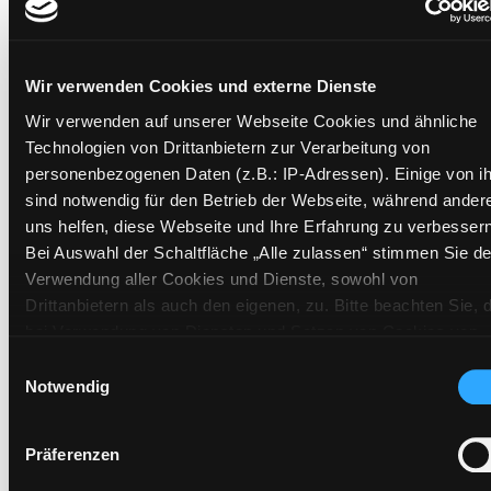
Frist:
Barcode:
1411SB01380
Standort 3:
Wir verwenden Cookies und externe Dienste
Wir verwenden auf unserer Webseite Cookies und ähnliche
Technologien von Drittanbietern zur Verarbeitung von
personenbezogenen Daten (z.B.: IP-Adressen). Einige von i
Zweigstelle:
Ost - Schillerstraße
sind notwendig für den Betrieb der Webseite, während ander
Signatur:
JD.TG DUN
uns helfen, diese Webseite und Ihre Erfahrung zu verbessern
Standort 2:
Ausleihe
Bei Auswahl der Schaltfläche „Alle zulassen“ stimmen Sie de
Status:
Entliehen
Verwendung aller Cookies und Dienste, sowohl von
Drittanbietern als auch den eigenen, zu. Bitte beachten Sie, 
Vorbestellungen:
0
bei Verwendung von Diensten und Setzen von Cookies von
Mediengruppe:
Kinderbuch
Drittanbietern, eine Verarbeitung in unsicheren Drittländern
Einwilligungsauswahl
Frist:
21.08.2026
(Länder außerhalb des EWR ohne adäquates
Notwendig
Barcode:
1406SB00160
Datenschutzniveau) stattfinden kann. In diesem Zusammen
Standort 3:
können aktuell Risiken für Betroffene nicht vollständig
Präferenzen
ausgeschlossen werden. Eine Verarbeitung durch solche
Cookies oder Dienste erfolgt nur, wenn Sie die jeweilige