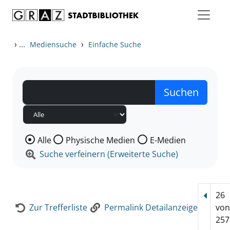
Zum Inhalt springen
Zur Detailanzeige springen
›
...
›
Mediensuche
Einfache Suche
Wählen Sie die Medienart nach der Sie suchen wollen
Alle
Physische Medien
E-Medien
Suche verfeinern (Erweiterte Suche)
26
Vorhe
Zur Trefferliste
Permalink Detailanzeige
vo
257