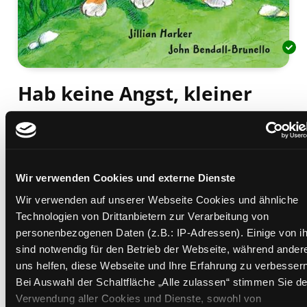
Hab keine Angst, kleiner
Löwe!
Mediengruppe:
Kinderbuch
Suche nach diesem Verfasser
Beschreibung ein-/ausblenden
Wir verwenden Cookies und externe Dienste
Wir verwenden auf unserer Webseite Cookies und ähnliche
Mehr Informationen ein-/ausblenden
Technologien von Drittanbietern zur Verarbeitung von
personenbezogenen Daten (z.B.: IP-Adressen). Einige von i
sind notwendig für den Betrieb der Webseite, während ander
Exemplare
uns helfen, diese Webseite und Ihre Erfahrung zu verbessern
Bei Auswahl der Schaltfläche „Alle zulassen“ stimmen Sie de
Zweigstelle:
Ost - Schillerstraße
Verwendung aller Cookies und Dienste, sowohl von