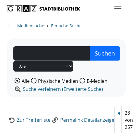
Zum Inhalt springen
Zur Detailanzeige springen
›
...
›
Mediensuche
Einfache Suche
Wählen Sie die Medienart nach der Sie suchen wollen
Alle
Physische Medien
E-Medien
Suche verfeinern (Erweiterte Suche)
28
Vorhe
Zur Trefferliste
Permalink Detailanzeige
vo
257