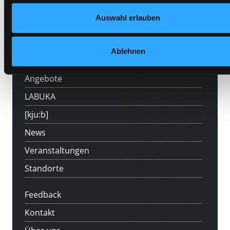
Auswahl erlauben
Hotline (Mo-Fr 9 bis 17 Uhr): 0316 872-
800
Ablehnen
Mitgliedschaft
Angebote
LABUKA
[kju:b]
News
Veranstaltungen
Standorte
Feedback
Kontakt