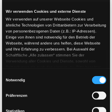
Verlag:
München , Deutscher
Taschenbuch-Verl.
Wir verwenden Cookies und externe Dienste
Reihe:
Dtv; 26112,
Premium
Wir verwenden auf unserer Webseite Cookies und
Mediengruppe:
Sachbuch
ähnliche Technologien von Drittanbietern zur Verarbeitung
Das Leben gestalten mit
von personenbezogenen Daten (z.B.: IP-Adressen).
Einige von ihnen sind notwendig für den Betrieb der
den big five for life
Webseite, während andere uns helfen, diese Webseite
das Abenteuer geht weiter
Exemplar-Details von Das Leben gestalten mit 
und Ihre Erfahrung zu verbessern. Bei Auswahl der
Verfasser:
Strelecky, John
Suche nach dies
Schaltfläche „Alle zulassen“ stimmen Sie der
Jahr:
2016
Verwendung aller Cookies und Dienste, sowohl von
Verlag:
München , Deutscher
Drittanbietern als auch den eigenen, zu. Bitte beachten
Taschenbuch-Verl.
Sie, dass bei Verwendung von Diensten und Setzen von
Einwilligungsauswahl
Reihe:
Dtv; 26114,
Premium
Cookies von Drittanbietern, eine Verarbeitung in
Notwendig
unsicheren Drittländern (Länder außerhalb des EWR
Mediengruppe:
Belletristik
ohne adäquates Datenschutzniveau) stattfinden kann. In
Rabenfrauen
Präferenzen
diesem Zusammenhang können aktuell Risiken für
Roman
Betroffene nicht vollständig ausgeschlossen werden.
Verfasser:
Jonuleit, Anja
Suche nach diese
Exemplar-Details von Rabenfrauen anzeigen
Eine Verarbeitung durch solche Cookies oder Dienste
Statistiken