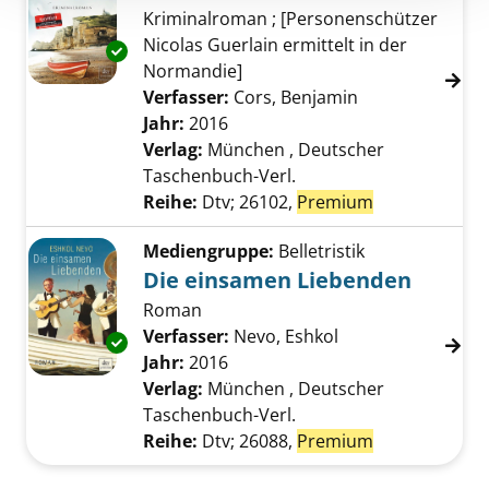
Kriminalroman ; [Personenschützer
Nicolas Guerlain ermittelt in der
Exemplar-Details von Küstenstrich anzeigen
Normandie]
Verfasser:
Cors, Benjamin
Suche nach die
Jahr:
2016
Verlag:
München , Deutscher
Taschenbuch-Verl.
Reihe:
Dtv; 26102,
Premium
Mediengruppe:
Belletristik
Die einsamen Liebenden
Roman
Verfasser:
Nevo, Eshkol
Suche nach diese
Exemplar-Details von Die einsamen Liebende
Jahr:
2016
Verlag:
München , Deutscher
Taschenbuch-Verl.
Reihe:
Dtv; 26088,
Premium