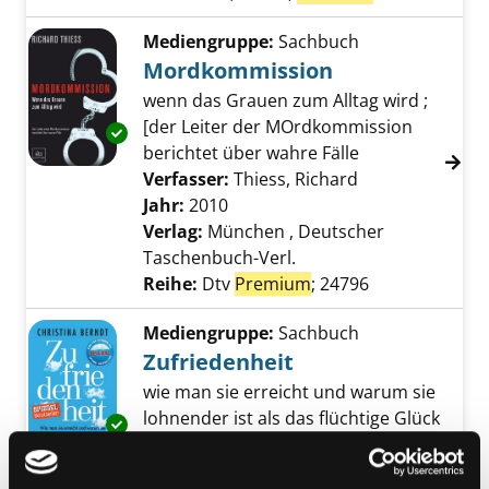
Mediengruppe:
Sachbuch
Mordkommission
wenn das Grauen zum Alltag wird ;
[der Leiter der MOrdkommission
Exemplar-Details von Mordkommission anze
berichtet über wahre Fälle
Verfasser:
Thiess, Richard
Suche nach die
Jahr:
2010
Verlag:
München , Deutscher
Taschenbuch-Verl.
Reihe:
Dtv
Premium
; 24796
Mediengruppe:
Sachbuch
Zufriedenheit
wie man sie erreicht und warum sie
lohnender ist als das flüchtige Glück
Exemplar-Details von Zufriedenheit anzeigen
Verfasser:
Berndt, Christina
Suche nach d
Jahr:
2016