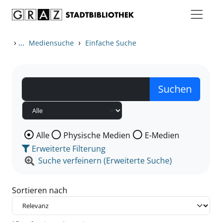
Zum Inhalt springen
Zu den Suchfiltern springen
Zur Trefferliste springen
›
...
›
Mediensuche
Einfache Suche
Wählen Sie die Medienart nach der Sie suchen wollen
Alle
Physische Medien
E-Medien
Erweiterte Filterung
Suche verfeinern (Erweiterte Suche)
Sortieren nach