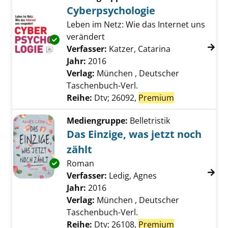
Cyberpsychologie
Leben im Netz: Wie das Internet uns
verändert
Exemplar-Details von Cyberpsychologie anze
Verfasser:
Katzer, Catarina
Suche nach di
Jahr:
2016
Verlag:
München , Deutscher
Taschenbuch-Verl.
Reihe:
Dtv; 26092,
Premium
Mediengruppe:
Belletristik
Das Einzige, was jetzt noch
zählt
Roman
Exemplar-Details von Das Einzige, was jetzt 
Verfasser:
Ledig, Agnes
Suche nach diesem
Jahr:
2016
Verlag:
München , Deutscher
Taschenbuch-Verl.
Reihe:
Dtv; 26108,
Premium