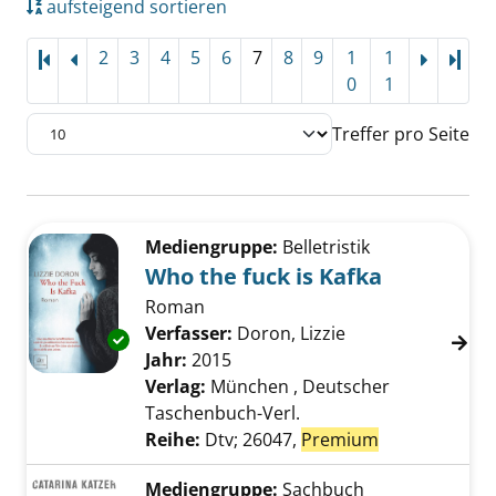
aufsteigend sortieren
2
3
4
5
6
7
8
9
1
1
Letz
0
1
Treffer pro Seite
Suchergebnis
Zu den Suchfiltern springen
Mediengruppe:
Belletristik
Who the fuck is Kafka
Roman
Verfasser:
Doron, Lizzie
Suche nach diese
Exemplar-Details von Who the fuck is Kafka 
Jahr:
2015
Verlag:
München , Deutscher
Taschenbuch-Verl.
Reihe:
Dtv; 26047,
Premium
Mediengruppe:
Sachbuch