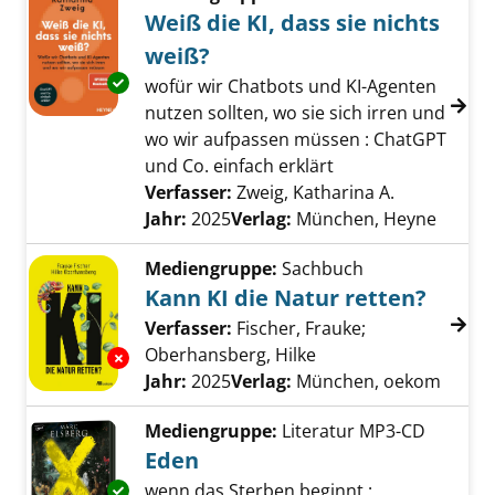
Weiß die KI, dass sie nichts
weiß?
Exemplar-Details von Weiß die KI, dass sie ni
wofür wir Chatbots und KI-Agenten
nutzen sollten, wo sie sich irren und
wo wir aufpassen müssen : ChatGPT
und Co. einfach erklärt
Verfasser:
Zweig, Katharina A.
Suche nach 
Jahr:
2025
Verlag:
München, Heyne
Mediengruppe:
Sachbuch
Kann KI die Natur retten?
Verfasser:
Fischer, Frauke
;
Oberhansberg, Hilke
Suche nach diesem V
Exemplar-Details von Kann KI die Natur rette
Jahr:
2025
Verlag:
München, oekom
Mediengruppe:
Literatur MP3-CD
Eden
Exemplar-Details von Eden anzeigen
wenn das Sterben beginnt :