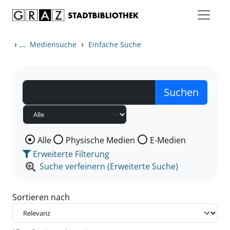
Zum Inhalt springen
Zu den Suchfiltern springen
Zur Trefferliste springen
›
...
›
Mediensuche
Einfache Suche
Wählen Sie die Medienart nach der Sie suchen wollen
Alle
Physische Medien
E-Medien
Erweiterte Filterung
Suche verfeinern (Erweiterte Suche)
Sortieren nach