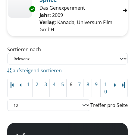
Das Genexperiment
Exemplar-Details von Splice anzeigen
Suche nach diesem Verfasser
Jahr:
2009
Verlag:
Kanada, Universum Film
GmbH
Zu den Suchfiltern springen
Sortieren nach
aufsteigend sortieren
1
2
3
4
5
6
7
8
9
1
Letz
0
Treffer pro Seite