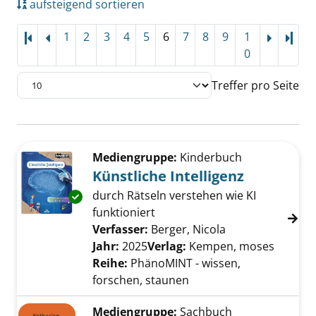
aufsteigend sortieren
1
2
3
4
5
6
7
8
9
1
Letz
0
Treffer pro Seite
Suchergebnis
Zu den Suchfiltern springen
Mediengruppe:
Kinderbuch
Künstliche Intelligenz
durch Rätseln verstehen wie KI
Exemplar-Details von Künstliche Intelligenz 
funktioniert
Verfasser:
Berger, Nicola
Suche nach dies
Jahr:
2025
Verlag:
Kempen, moses
Reihe:
PhänoMINT - wissen,
forschen, staunen
Mediengruppe:
Sachbuch