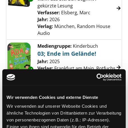
gekürzte Lesung
Verfasser:
Elsberg, Marc
Suche nach diese
Jahr:
2026
Verlag:
München, Random House
Audio
Mediengruppe:
Kinderbuch
03; Ende im Gelände!
Suche nach diesem Verfasser
Jahr:
2025
Verlag:
Frankfurt am Main, Rotfuchs
Exemplar-Details von 03; Ende im Gelände! a
Übergeordnetes Werk:
Ada und die
künstliche Blödheit
Bandangabe:
03
Wir verwenden Cookies und externe Dienste
Mediengruppe:
Kinderbuch
Wir verwenden auf unserer Webseite Cookies und
KI und du
ähnliche Technologien von Drittanbietern zur Verarbeitung
künstliche Intelligenz interaktiv
von personenbezogenen Daten (z.B.: IP-Adressen).
Exemplar-Details von KI und du anzeigen
erleben und verstehen : mit Videos
Einige von ihnen sind notwendig für den Betrieb der