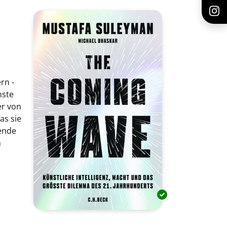
rn -
hste
er von
as sie
ende
n