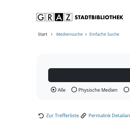
Zum Inhalt springen
Zur Detailanzeige springen
›
›
Start
Mediensuche
Einfache Suche
Wählen Sie die Medienart nach der Si
Alle
Physische Medien
Zur Trefferliste
Permalink Detailan