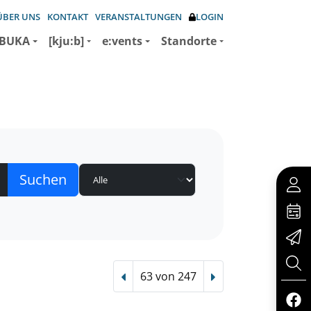
ÜBER UNS
KONTAKT
VERANSTALTUNGEN
LOGIN
BUKA
[kju:b]
e:vents
Standorte
63 von 247
Vorheriger Treffer
Nächster Treffer