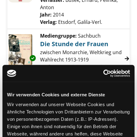
Verfasser:
Busek, Erhard
;
Pelinka,
Anton
Suche nach diesem Verfasser
Jahr:
2014
Verlag:
Etsdorf, Galila-Verl.
Mediengruppe:
Sachbuch
Die Stunde der Frauen
zwischen Monarchie, Weltkrieg und
Exemplar-Details von Die Stunde der Frauen
Wahlrecht 1913-1919
Verfasser:
Meiners, Antonia
Suche nach d
Jahr:
2013
Verlag:
Augsburg, Sandmann
Mediengruppe:
Sachbuch
Wir verwenden Cookies und externe Dienste
Das Duell
Wir verwenden auf unserer Webseite Cookies und
der Kampf zwischen Habsburg und
ähnliche Technologien von Drittanbietern zur Verarbeitung
Preußen um Deutschland
von personenbezogenen Daten (z.B.: IP-Adressen).
Exemplar-Details von Das Duell anzeigen
Verfasser:
Schlie, Ulrich
Suche nach diese
Einige von ihnen sind notwendig für den Betrieb der
Jahr:
2013
Verlag:
Berlin, Propyläen
Webseite, während andere uns helfen, diese Webseite