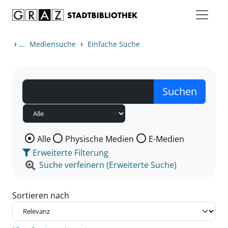
Zum Inhalt springen
Zu den Suchfiltern springen
Zur Trefferliste springen
›
...
›
Mediensuche
Einfache Suche
Wählen Sie die Medienart nach der Sie suchen wollen
Alle
Physische Medien
E-Medien
Erweiterte Filterung
Suche verfeinern (Erweiterte Suche)
Sortieren nach