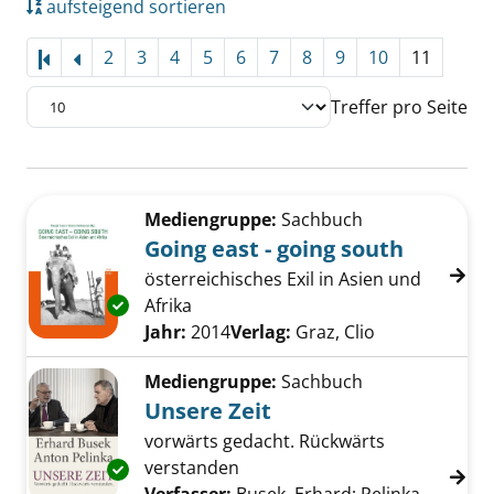
aufsteigend sortieren
2
3
4
5
6
7
8
9
10
11
Treffer pro Seite
Suchergebnis
Zu den Suchfiltern springen
Mediengruppe:
Sachbuch
Going east - going south
österreichisches Exil in Asien und
Exemplar-Details von Going east - going sou
Afrika
Suche nach diesem Verfasser
Jahr:
2014
Verlag:
Graz, Clio
Mediengruppe:
Sachbuch
Unsere Zeit
vorwärts gedacht. Rückwärts
verstanden
Exemplar-Details von Unsere Zeit anzeigen