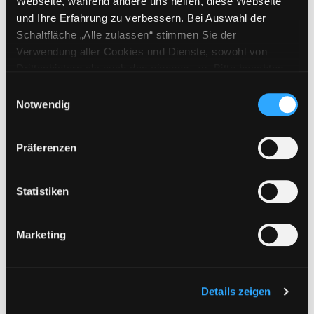
Webseite, während andere uns helfen, diese Webseite
Übergeordnetes Werk:
Es lebe der
und Ihre Erfahrung zu verbessern. Bei Auswahl der
Sport
Schaltfläche „Alle zulassen“ stimmen Sie der
Verwendung aller Cookies und Dienste, sowohl von
Mediengruppe:
Kinderbuch
Drittanbietern als auch den eigenen, zu. Bitte beachten
Ich trainiere Ringen
Sie, dass bei Verwendung von Diensten und Setzen von
Einwilligungsauswahl
verbessere deine Technik, steigere
Cookies von Drittanbietern, eine Verarbeitung in
Notwendig
deine Ausdauer, Kraft und
unsicheren Drittländern (Länder außerhalb des EWR
Schnelligkeit ; Tipps für dein
ohne adäquates Datenschutzniveau) stattfinden kann. In
Training
Präferenzen
diesem Zusammenhang können aktuell Risiken für
Verfasser:
Barth,
Katrin
;
Ruch,
Betroffene nicht vollständig ausgeschlossen werden.
Lothar
Eine Verarbeitung durch solche Cookies oder Dienste
Statistiken
Jahr:
2013
erfolgt nur, wenn Sie die jeweilige Einwilligung erteilen
Übergeordnetes Werk:
Es lebe der
(„Auswahl erlauben“) oder auf die Schaltfläche „Alle
Sport
Marketing
zulassen“ klicken. Unter dem Punkt „Details zeigen“
finden Sie Erklärungen zu den verschiedenen Kategorien
Mediengruppe:
Kinderbuch
von Cookies und ähnlichen Technologien.
Ich trainiere Ringen
Selbstverständlich können Sie über unsere „Cookie-
Details zeigen
verbessere deine Technik, steigere
Einstellungen“ unter dem Button links unten oder im