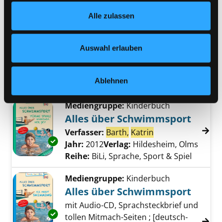
deine Ausdauer, Kraft und
Footer unter „Cookies“ die gesetzte Zustimmung
Schnelligkeit ; Tipps für dein
Alle zulassen
jederzeit widerrufen und Ihre Einstellungen verändern.
Training
Nähere Informationen finden Sie in unserer
Verfasser:
Barth,
Katrin
;
Ruch,
Datenschutzerklärung
und in unserem
Impressum
.
Lothar
Auswahl erlauben
Jahr:
2013
Übergeordnetes Werk:
Es lebe der
Ablehnen
Sport
Mediengruppe:
Kinderbuch
Alles über Schwimmsport
Verfasser:
Barth,
Katrin
Suche nach diese
Exemplar-Details von Alles über Schwimmspo
Jahr:
2012
Verlag:
Hildesheim, Olms
Reihe:
BiLi, Sprache, Sport & Spiel
Mediengruppe:
Kinderbuch
Alles über Schwimmsport
mit Audio-CD, Sprachsteckbrief und
Exemplar-Details von Alles über Schwimmspo
tollen Mitmach-Seiten ; [deutsch-