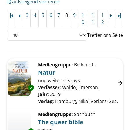
aufsteigend sortieren
3
4
5
6
7
8
9
1
1
1
Letz
0
1
2
Treffer pro Seite
Suchergebnis
Zu den Suchfiltern springen
Mediengruppe:
Belletristik
Natur
und weitere Essays
Verfasser:
Waldo, Emerson
Suche nach di
Exemplar-Details von Natur anzeigen
Jahr:
2019
Verlag:
Hamburg, Nikol Verlags-Ges.
Mediengruppe:
Sachbuch
The queer bible