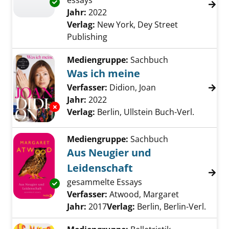
essays
Exemplar-Details von The queer bible anzeig
Suche nach diesem Verfasser
Jahr:
2022
Verlag:
New York, Dey Street
Publishing
Mediengruppe:
Sachbuch
Was ich meine
Verfasser:
Didion, Joan
Suche nach diesem
Jahr:
2022
Exemplar-Details von Was ich meine anzeige
Verlag:
Berlin, Ullstein Buch-Verl.
Mediengruppe:
Sachbuch
Aus Neugier und
Leidenschaft
gesammelte Essays
Exemplar-Details von Aus Neugier und Leide
Verfasser:
Atwood, Margaret
Suche nach 
Jahr:
2017
Verlag:
Berlin, Berlin-Verl.