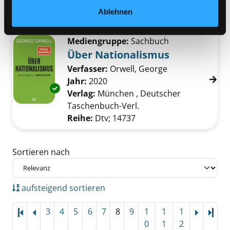
Rowohlt Taschenbuch-Verl.
Ablehnen
Reihe:
Rororo; 00440
Mediengruppe:
Sachbuch
Über Nationalismus
Verfasser:
Orwell, George
Suche nach die
Jahr:
2020
Exemplar-Details von Über Nationalismus an
Verlag:
München , Deutscher
Taschenbuch-Verl.
Reihe:
Dtv; 14737
Zu den Suchfiltern springen
Sortieren nach
aufsteigend sortieren
3
4
5
6
7
8
9
1
1
1
Letz
0
1
2