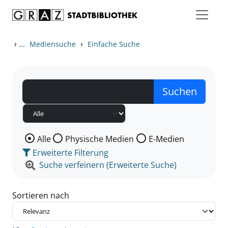
Zum Inhalt springen
Zu den Suchfiltern springen
Zur Trefferliste springen
›
...
›
Mediensuche
Einfache Suche
Wählen Sie die Medienart nach der Sie suchen wollen
Alle
Physische Medien
E-Medien
Erweiterte Filterung
Suche verfeinern (Erweiterte Suche)
Sortieren nach