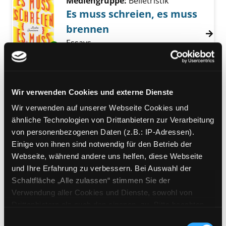
Mediengruppe:
Belletristik
Es muss schreien, es muss
brennen
Essays
Exemplar-Details von Es muss schreien, es 
Verfasser:
Jamison, Leslie
Suche nach dies
Jahr:
2021
Verlag:
München, Hanser
Mediengruppe:
Belletristik
Wir verwenden Cookies und externe Dienste
Die neue (Ab)Normalität
Wir verwenden auf unserer Webseite Cookies und
unser verrücktes Leben in der
ähnliche Technologien von Drittanbietern zur Verarbeitung
pandemischen Gesellschaft
von personenbezogenen Daten (z.B.: IP-Adressen).
Exemplar-Details von Die neue (Ab)Normalitä
Verfasser:
Misik, Robert
Suche nach diese
Einige von ihnen sind notwendig für den Betrieb der
Jahr:
2021
Verlag:
Wien, Picus-Verl.
Webseite, während andere uns helfen, diese Webseite
und Ihre Erfahrung zu verbessern. Bei Auswahl der
Mediengruppe:
Sachbuch
Schaltfläche „Alle zulassen“ stimmen Sie der
Gedankenspiele über die
Verwendung aller Cookies und Dienste, sowohl von
Faulheit
Drittanbietern als auch den eigenen, zu. Bitte beachten
Sie, dass bei Verwendung von Diensten und Setzen von
Verfasser:
Strigl, Daniela
Suche nach dies
Einwilligungsauswahl
Exemplar-Details von Gedankenspiele über di