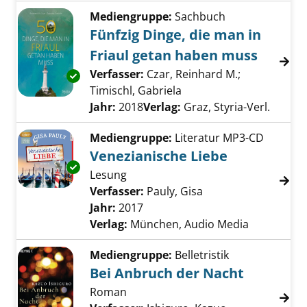
Mediengruppe:
Sachbuch
Fünfzig Dinge, die man in
Friaul getan haben muss
Verfasser:
Czar, Reinhard M.
;
Exemplar-Details von Fünfzig Dinge, die man
Timischl, Gabriela
Suche nach diesem Verf
Jahr:
2018
Verlag:
Graz, Styria-Verl.
Mediengruppe:
Literatur MP3-CD
Venezianische Liebe
Exemplar-Details von Venezianische Liebe an
Lesung
Verfasser:
Pauly, Gisa
Suche nach diesem 
Jahr:
2017
Verlag:
München, Audio Media
Mediengruppe:
Belletristik
Bei Anbruch der Nacht
Roman