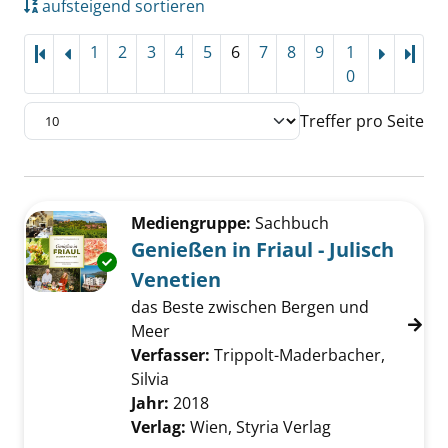
aufsteigend sortieren
1
2
3
4
5
6
7
8
9
1
Letz
0
Treffer pro Seite
Suchergebnis
Zu den Suchfiltern springen
Mediengruppe:
Sachbuch
Genießen in Friaul - Julisch
Exemplar-Details von Genießen in Friaul - Jul
Venetien
das Beste zwischen Bergen und
Meer
Verfasser:
Trippolt-Maderbacher,
Silvia
Suche nach diesem Verfasser
Jahr:
2018
Verlag:
Wien, Styria Verlag