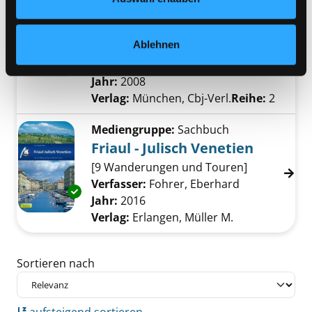
Mediengruppe:
Kinderbuch
Rosa und die Hexen von
Venedig
Ablehnen
Exemplar-Details von Rosa und die Hexen vo
Verfasser:
Rosenboom, Hilke
Suche nach 
Jahr:
2008
Verlag:
München, Cbj-Verl.
Reihe:
2
Mediengruppe:
Sachbuch
Friaul - Julisch Venetien
[9 Wanderungen und Touren]
Verfasser:
Fohrer, Eberhard
Suche nach d
Exemplar-Details von Friaul - Julisch Venetie
Jahr:
2016
Verlag:
Erlangen, Müller M.
Zu den Suchfiltern springen
Sortieren nach