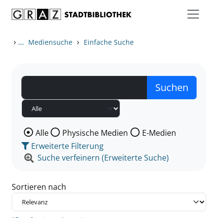
Zum Inhalt springen
Zu den Suchfiltern springen
Zur Trefferliste springen
›
...
›
Mediensuche
Einfache Suche
Wählen Sie die Medienart nach der Sie suchen wollen
Alle
Physische Medien
E-Medien
Erweiterte Filterung
Suche verfeinern (Erweiterte Suche)
Sortieren nach