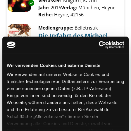
Verfasser:
Ishiguro, Kazuo
Suche nach die
Exemplar-Details von Bei Anbruch der Nacht
Jahr:
2016
Verlag:
München, Heyne
Reihe:
Heyne; 42156
Mediengruppe:
Belletristik
Die Irrfahrt des Michael
Aldrian
Roman
Exemplar-Details von Die Irrfahrt des Michae
Verfasser:
Roth, Gerhard
Suche nach dies
Wir verwenden Cookies und externe Dienste
Jahr:
2017
Verlag:
Frankfurt/M., Fischer S.
Wir verwenden auf unserer Webseite Cookies und
ähnliche Technologien von Drittanbietern zur Verarbeitung
Mediengruppe:
Literatur CD
von personenbezogenen Daten (z.B.: IP-Adressen).
Auf ewig dein
Einige von ihnen sind notwendig für den Betrieb der
Lesung
Webseite, während andere uns helfen, diese Webseite
Exemplar-Details von Auf ewig dein anzeigen
Verfasser:
Völler, Eva
Suche nach diesem 
und Ihre Erfahrung zu verbessern. Bei Auswahl der
Jahr:
2017
Schaltfläche „Alle zulassen“ stimmen Sie der
Verlag:
Bergisch Gladbach, Edition
Verwendung aller Cookies und Dienste, sowohl von
Lübbe
Drittanbietern als auch den eigenen, zu. Bitte beachten