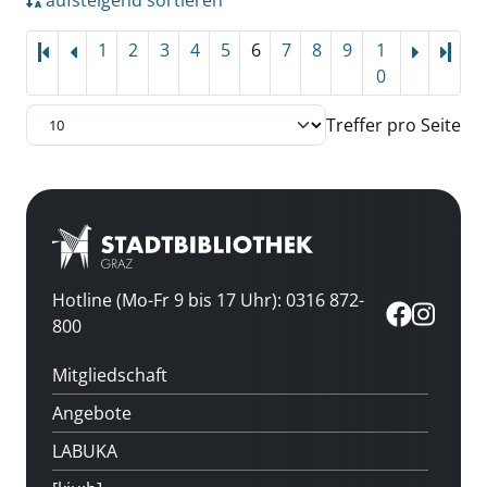
aufsteigend sortieren
1
2
3
4
5
6
7
8
9
1
Letz
0
Treffer pro Seite
Hotline (Mo-Fr 9 bis 17 Uhr): 0316 872-
800
Mitgliedschaft
Angebote
LABUKA