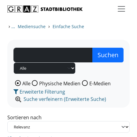
Zum Inhalt springen
Zu den Suchfiltern springen
Zur Trefferliste springen
›
...
›
Mediensuche
Einfache Suche
Wählen Sie die Medienart nach der Sie suchen wollen
Alle
Physische Medien
E-Medien
Erweiterte Filterung
Suche verfeinern (Erweiterte Suche)
Sortieren nach