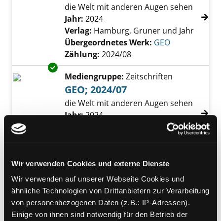
die Welt mit anderen Augen sehen
Suche nach diesem Verfasser
Jahr:
2024
Verlag:
Hamburg, Gruner und Jahr
Übergeordnetes Werk:
GEO
Zählung:
2024/08
Exemplar-Details von GEO; 2024/07 anzeigen
Mediengruppe:
Zeitschriften
GEO; 2024/07
die Welt mit anderen Augen sehen
Suche nach diesem Verfasser
Jahr:
2024
Verlag:
Hamburg, Gruner und Jahr
Übergeordnetes Werk:
GEO
Zählung:
2024/07
Exemplar-Details von GEO Epoche; 2024/04 a
Wir verwenden Cookies und externe Dienste
Mediengruppe:
Zeitschriften
Wir verwenden auf unserer Webseite Cookies und
GEO Epoche; 2024/04
ähnliche Technologien von Drittanbietern zur Verarbeitung
das Magazin für Geschichte ; Mexiko
von personenbezogenen Daten (z.B.: IP-Adressen).
- von den Azteken bis zum
Einige von ihnen sind notwendig für den Betrieb der