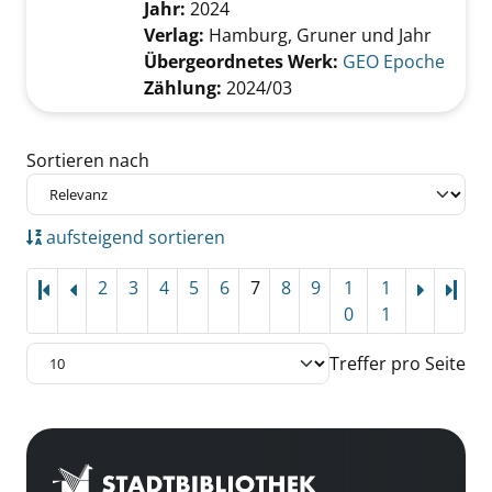
Suche nach diesem Verfasser
Jahr:
2024
Verlag:
Hamburg, Gruner und Jahr
Übergeordnetes Werk:
GEO Epoche
Zählung:
2024/03
Zu den Suchfiltern springen
Sortieren nach
aufsteigend sortieren
2
3
4
5
6
7
8
9
1
1
Letz
0
1
Treffer pro Seite