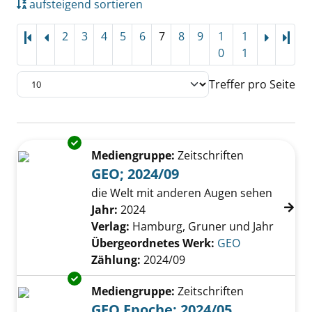
aufsteigend sortieren
2
3
4
5
6
7
8
9
1
1
Letz
0
1
Treffer pro Seite
Suchergebnis
Exemplar-Details von GEO; 2024/09 anzeigen
Zu den Suchfiltern springen
Mediengruppe:
Zeitschriften
GEO; 2024/09
die Welt mit anderen Augen sehen
Suche nach diesem Verfasser
Jahr:
2024
Verlag:
Hamburg, Gruner und Jahr
Übergeordnetes Werk:
GEO
Zählung:
2024/09
Exemplar-Details von GEO Epoche; 2024/05 a
Mediengruppe:
Zeitschriften
GEO Epoche; 2024/05