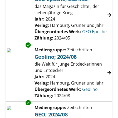
das Magazin für Geschichte ; der
siebenjährige Krieg
Suche nach diesem Verfasser
Jahr:
2024
Verlag:
Hamburg, Gruner und Jahr
Übergeordnetes Werk:
GEO Epoche
Zählung:
2024/05
Exemplar-Details von Geolino; 2024/08 anzei
Mediengruppe:
Zeitschriften
Geolino; 2024/08
die Welt für junge Entdeckerinnen
und Entdecker
Suche nach diesem Verfasser
Jahr:
2024
Verlag:
Hamburg, Gruner und Jahr
Übergeordnetes Werk:
Geolino
Zählung:
2024/08
Exemplar-Details von GEO; 2024/08 anzeigen
Mediengruppe:
Zeitschriften
GEO; 2024/08