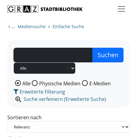
Zum Inhalt springen
Zu den Suchfiltern springen
Zur Trefferliste springen
›
...
›
Mediensuche
Einfache Suche
Wählen Sie die Medienart nach der Sie suchen wollen
Alle
Physische Medien
E-Medien
Erweiterte Filterung
Suche verfeinern (Erweiterte Suche)
Sortieren nach