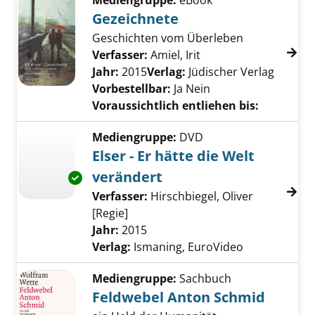
Mediengruppe:
eBook
Gezeichnete
Geschichten vom Überleben
Verfasser:
Amiel, Irit
Suche nach diesem V
Jahr:
2015
Verlag:
Jüdischer Verlag
Vorbestellbar:
Ja
Nein
Voraussichtlich entliehen bis:
Mediengruppe:
DVD
Elser - Er hätte die Welt
verändert
Exemplar-Details von Elser - Er hätte die Wel
Verfasser:
Hirschbiegel, Oliver
[Regie]
Suche nach diesem Verfasser
Jahr:
2015
Verlag:
Ismaning, EuroVideo
Mediengruppe:
Sachbuch
Feldwebel Anton Schmid