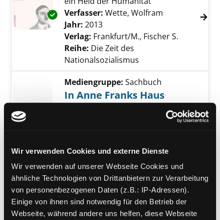
ein Held der Humanität
Verfasser:
Wette, Wolfram
Suche nach die
Exemplar-Details von Feldwebel Anton Schmi
Jahr:
2013
Verlag:
Frankfurt/M., Fischer S.
Reihe:
Die Zeit des
Nationalsozialismus
Mediengruppe:
Sachbuch
In Anne Franks Haus
eine bebilderte Reise durch Annes
Welt
Jahr:
2004
Übergeordnetes Werk:
Klassensatz:
Wir verwenden Cookies und externe Dienste
Das Tagebuch der Anne Frank
Wir verwenden auf unserer Webseite Cookies und
Mediengruppe:
Jugendbuch
ähnliche Technologien von Drittanbietern zur Verarbeitung
Ihr Mut war grenzenlos
von personenbezogenen Daten (z.B.: IP-Adressen).
Einige von ihnen sind notwendig für den Betrieb der
Widerstand im Dritten Reich
Webseite, während andere uns helfen, diese Webseite
Verfasser:
Strauch, Dietmar