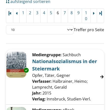
aufsteigend sortieren
1
2
3
4
5
6
7
8
9
1
Letz
0
Treffer pro Seite
Suchergebnis
Zu den Suchfiltern springen
Mediengruppe:
Sachbuch
Nationalsozialismus in der
Steiermark
Exemplar-Details von Nationalsozialismus in
Opfer, Täter, Gegner
Verfasser:
Halbrainer, Heimo
;
Lamprecht, Gerald
Suche nach diesem Ver
Jahr:
2015
Verlag:
Innsbruck, Studien-Verl.