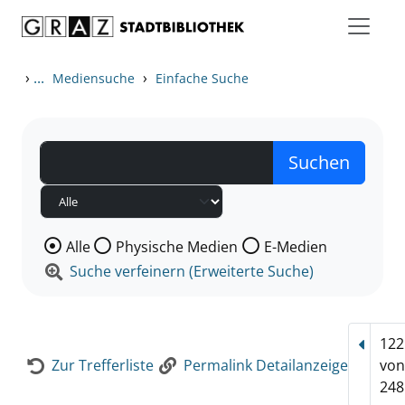
Zum Inhalt springen
Zur Detailanzeige springen
›
...
›
Mediensuche
Einfache Suche
Wählen Sie die Medienart nach der Sie suchen wollen
Alle
Physische Medien
E-Medien
Suche verfeinern (Erweiterte Suche)
122
Vorhe
Zur Trefferliste
Permalink Detailanzeige
vo
248