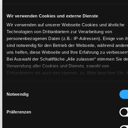
Exemplare
Wir verwenden Cookies und externe Dienste
Wir verwenden auf unserer Webseite Cookies und ähnliche
Zweigstelle:
Nord - Geidorf
Technologien von Drittanbietern zur Verarbeitung von
Signatur:
DR.JU KOP
personenbezogenen Daten (z.B.: IP-Adressen). Einige von i
Standort 2:
Ausleihe
sind notwendig für den Betrieb der Webseite, während ander
Status:
Verfügbar
uns helfen, diese Webseite und Ihre Erfahrung zu verbessern
Bei Auswahl der Schaltfläche „Alle zulassen“ stimmen Sie de
Vorbestellungen:
0
Verwendung aller Cookies und Dienste, sowohl von
Mediengruppe:
Jugendbuch
Drittanbietern als auch den eigenen, zu. Bitte beachten Sie, 
Frist:
bei Verwendung von Diensten und Setzen von Cookies von
Barcode:
2508SB02365
Drittanbietern, eine Verarbeitung in unsicheren Drittländern
Einwilligungsauswahl
Standort 3:
(Länder außerhalb des EWR ohne adäquates
Notwendig
Datenschutzniveau) stattfinden kann. In diesem Zusammen
können aktuell Risiken für Betroffene nicht vollständig
Präferenzen
ausgeschlossen werden. Eine Verarbeitung durch solche
Zweigstelle:
Ost - Schillerstraße
Cookies oder Dienste erfolgt nur, wenn Sie die jeweilige
Einwilligung erteilen („Auswahl erlauben“) oder auf die