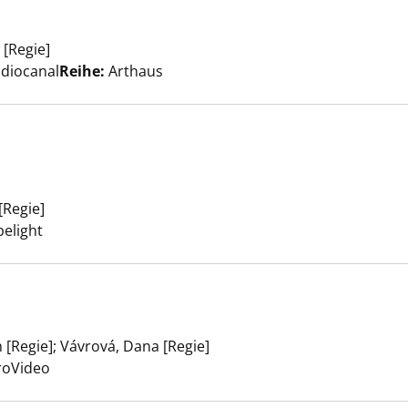
 [Regie]
Suche nach diesem Verfasser
n ist schön anzeigen
tudiocanal
Reihe:
Arthaus
e anzeigen
[Regie]
Suche nach diesem Verfasser
pelight
 [Regie]
;
Vávrová, Dana [Regie]
Suche nach diesem Verfasse
e Zug anzeigen
uroVideo