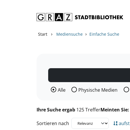
Zum Inhalt springen
Zu den Suchfiltern springen
Zur Trefferliste springen
›
›
Start
Mediensuche
Einfache Suche
Wählen Sie die Medienart nach der Si
Alle
Physische Medien
Ihre Suche ergab
125 Treffer
Meinten Sie
Sortieren nach
aufst