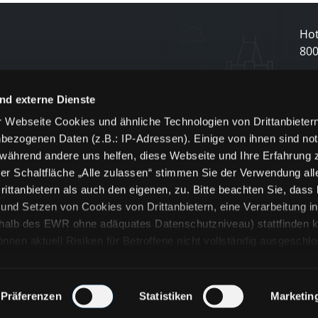
Hot
80
N
nd externe Dienste
 Webseite Cookies und ähnliche Technologien von Drittanbieter
und
bezogenen Daten (z.B.: IP-Adressen). Einige von ihnen sind not
j
 während andere uns helfen, diese Webseite und Ihre Erfahrung 
er Schaltfläche „Alle zulassen“ stimmen Sie der Verwendung all
ittanbietern als auch den eigenen, zu. Bitte beachten Sie, dass 
nd Setzen von Cookies von Drittanbietern, eine Verarbeitung i
rhalb des EWR ohne adäquates Datenschutzniveau) stattfinden k
n aktuell Risiken für Betroffene nicht vollständig ausgeschl
en
lche Cookies oder Dienste erfolgt nur, wenn Sie die jeweilige Ein
n“) oder auf die Schaltfläche „Alle zulassen“ klicken. Unter dem
ie Erklärungen zu den verschiedenen Kategorien von Cookies und
Präferenzen
Statistiken
Marketin
ändlich können Sie über unsere „Cookie-Einstellungen“ unter dem