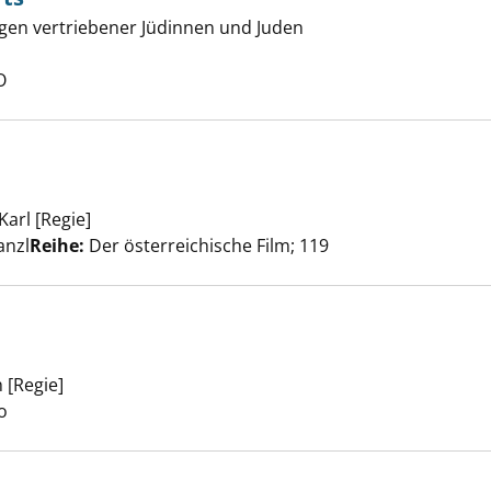
und andernorts anzeigen
en vertriebener Jüdinnen und Juden
uche nach diesem Verfasser
O
Karl [Regie]
Suche nach diesem Verfasser
ne Juden anzeigen
anzl
Reihe:
Der österreichische Film; 119
 [Regie]
Suche nach diesem Verfasser
Claire anzeigen
o