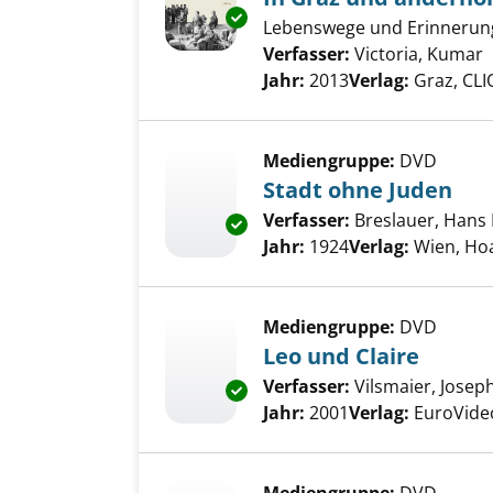
Exemplar-Details von In Graz 
Lebenswege und Erinnerung
Verfasser:
Victoria, Kumar
S
Jahr:
2013
Verlag:
Graz, CLI
Mediengruppe:
DVD
Stadt ohne Juden
Verfasser:
Breslauer, Hans 
Exemplar-Details von Stadt oh
Jahr:
1924
Verlag:
Wien, Ho
Mediengruppe:
DVD
Leo und Claire
Verfasser:
Vilsmaier, Joseph
Exemplar-Details von Leo und 
Jahr:
2001
Verlag:
EuroVide