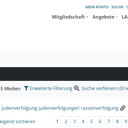
MEIN KONTO
SUCHE
Mitgliedschaft
Angebote
LA
e suchen wollen.
Erweiterte Filterung
Suche verfeinern (Erw
E-Medien
:
judenverfolgung
judenverfolgungen
rassenverfolgung
eigend sortieren
1
2
3
4
5
6
7
8
9