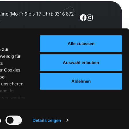
line (Mo-Fr 9 bis 17 Uhr): 0316 872-
0
ewsletter abonnieren
Alle zulassen
n zur
 keine Veranstaltung verpassen
wendig für
etzt abonnieren
Auswahl erlauben
zu
er Cookies
bei
Ablehnen
n unsicheren
ann. In
ossen werden.
Cookies
|
Impressum
|
Datenschutz
willigung
anmelden
 Punkt
 ähnlichen
g
Details zeigen
 Button links