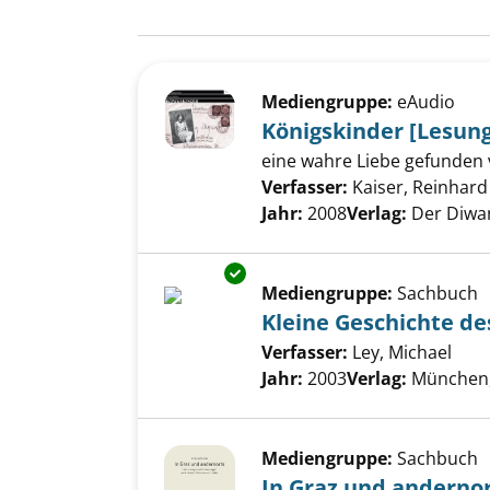
Suchergebnis
Zu den Suchfiltern springen
Mediengruppe:
eAudio
Königskinder [Lesung
eine wahre Liebe gefunden 
Verfasser:
Kaiser, Reinhard
Jahr:
2008
Verlag:
Der Diwa
Exemplar-Details von Kleine G
Mediengruppe:
Sachbuch
Kleine Geschichte d
Verfasser:
Ley, Michael
Such
Jahr:
2003
Verlag:
München,
Mediengruppe:
Sachbuch
In Graz und anderno