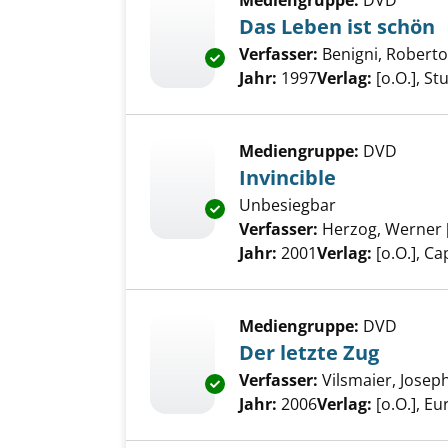
Mediengruppe:
DVD
Das Leben ist schön
Verfasser:
Benigni, Roberto
Exemplar-Details von Das Lebe
Jahr:
1997
Verlag:
[o.O.], S
Mediengruppe:
DVD
Invincible
Unbesiegbar
Exemplar-Details von Invincibl
Verfasser:
Herzog, Werner 
Jahr:
2001
Verlag:
[o.O.], Ca
Mediengruppe:
DVD
Der letzte Zug
Verfasser:
Vilsmaier, Joseph
Exemplar-Details von Der letzt
Jahr:
2006
Verlag:
[o.O.], E