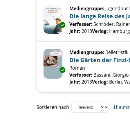
Mediengruppe:
Jugendbuc
Die lange Reise des 
Verfasser:
Schröder, Rainer
Exemplar-Details von Die lange
Jahr:
2018
Verlag:
Hamburg,
Mediengruppe:
Belletristik
Die Gärten der Finzi-
Roman
Exemplar-Details von Die Gärte
Verfasser:
Bassani, Giorgio
Jahr:
2018
Verlag:
Berlin, 
Zu den Suchfiltern springen
Sortieren nach
aufst