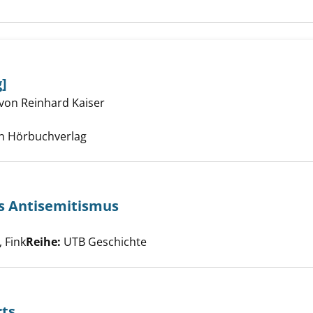
]
von Reinhard Kaiser
Suche nach diesem Verfasser
n Hörbuchverlag
eschichte des Antisemitismus anzeigen
es Antisemitismus
e nach diesem Verfasser
 Fink
Reihe:
UTB Geschichte
rts