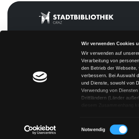
Wir verwenden Cookies u
Mitgliedschaft
Feedback
Wir verwenden auf unserer
Angebote
Kontakt
Verarbeitung von personen
LABUKA
Über uns
den Betrieb der Webseite,
verbessern. Bei Auswahl d
[kju:b]
Jobs
und Dienste, sowohl von Dr
News
Medienwunsch
Verwendung von Diensten u
Drittländern (Länder auße
Veranstaltungen
FAQs
diesem Zusammenhang könne
Standorte
Überweisungsdat
Eine Verarbeitung durch so
erteilen („Auswahl erlaube
Einwilligungsauswahl
„Details zeigen“ finden S
Notwendig
Technologien. Selbstverst