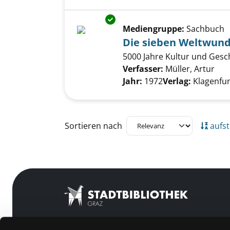
Exemplar-Details von Die sie
Mediengruppe:
Sachbuch
Die sieben Weltwun
5000 Jahre Kultur und Gesc
Verfasser:
Müller, Artur
Suc
Jahr:
1972
Verlag:
Klagenfur
Zu den Suchfiltern springen
Sortieren nach
aufst