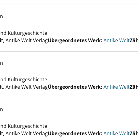
lt; 2025/06 anzeigen
en
 und Kulturgeschichte
er
, Antike Welt Verlag
Übergeordnetes Werk:
Antike Welt
Zäh
lt; 2025/05 anzeigen
en
 und Kulturgeschichte
er
, Antike Welt Verlag
Übergeordnetes Werk:
Antike Welt
Zäh
lt; 2025/04 anzeigen
en
 und Kulturgeschichte
er
, Antike Welt Verlag
Übergeordnetes Werk:
Antike Welt
Zäh