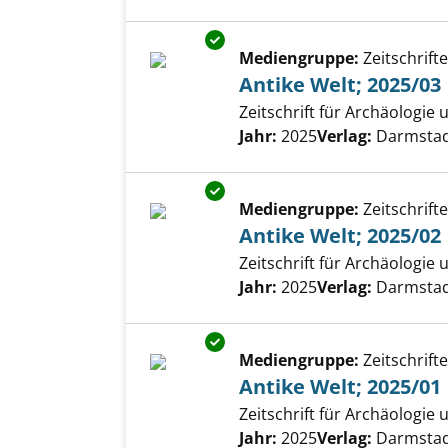
Exemplar-Details von Antike We
Mediengruppe:
Zeitschrift
Antike Welt; 2025/03
Zeitschrift für Archäologie
Suche nach diesem Verfass
Jahr:
2025
Verlag:
Darmstadt
Exemplar-Details von Antike We
Mediengruppe:
Zeitschrift
Antike Welt; 2025/02
Zeitschrift für Archäologie
Suche nach diesem Verfass
Jahr:
2025
Verlag:
Darmstadt
Exemplar-Details von Antike We
Mediengruppe:
Zeitschrift
Antike Welt; 2025/01
Zeitschrift für Archäologie
Suche nach diesem Verfass
Jahr:
2025
Verlag:
Darmstadt