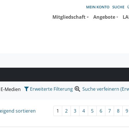
MEIN KONTO
SUCHE
Mitgliedschaft
Angebote
LA
e suchen wollen.
Erweiterte Filterung
Suche verfeinern (Erw
E-Medien
eigend sortieren
1
2
3
4
5
6
7
8
9