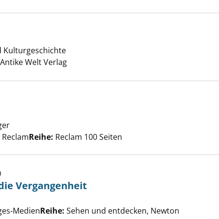
d Kulturgeschichte
Antike Welt Verlag
ger
Suche nach diesem Verfasser
00 Seiten anzeigen
, Reclam
Reihe:
Reclam 100 Seiten
h
 die Vergangenheit
ngsreise in die Vergangenheit anzeigen
er
rges-Medien
Reihe:
Sehen und entdecken, Newton