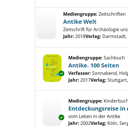
Mediengruppe:
Zeitschriften
Antike Welt
Zeitschrift für Archäologie un
Jahr:
2018
Verlag:
Darmstadt, 
Mediengruppe:
Sachbuch
Antike. 100 Seiten
Verfasser:
Sonnabend, Hol
Exemplar-Details von Antike. 1
Jahr:
2017
Verlag:
Stuttgart
Mediengruppe:
Kinderbuc
Entdeckungsreise in
vom Leben in der Antike
Exemplar-Details von Entdecku
Suche nach diesem Verfass
Jahr:
2002
Verlag:
Köln, Se