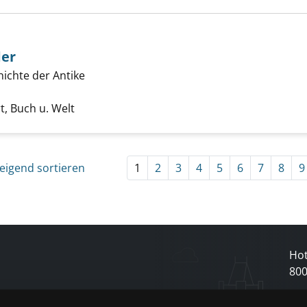
ben Weltwunder anzeigen
der
hichte der Antike
he nach diesem Verfasser
t, Buch u. Welt
eigend sortieren
1
2
3
4
5
6
7
8
9
Hot
80