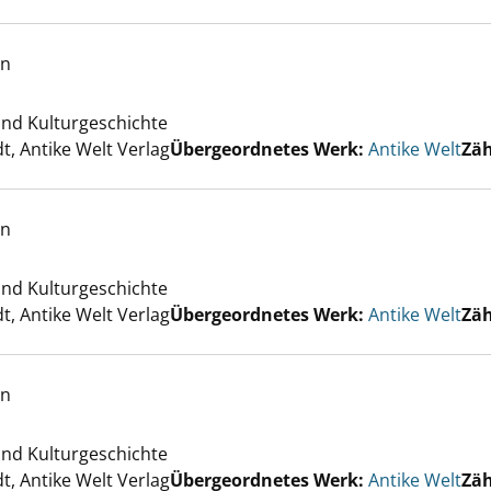
lt; 2025/03 anzeigen
en
 und Kulturgeschichte
er
, Antike Welt Verlag
Übergeordnetes Werk:
Antike Welt
Zäh
lt; 2025/02 anzeigen
en
 und Kulturgeschichte
er
, Antike Welt Verlag
Übergeordnetes Werk:
Antike Welt
Zäh
lt; 2025/01 anzeigen
en
 und Kulturgeschichte
er
, Antike Welt Verlag
Übergeordnetes Werk:
Antike Welt
Zäh