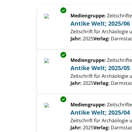
Suchergebnis
Zu den Suchfiltern springen
Exemplar-Details von Antike We
Mediengruppe:
Zeitschrift
Antike Welt; 2025/06
Zeitschrift für Archäologie
Suche nach diesem Verfass
Jahr:
2025
Verlag:
Darmstadt
Exemplar-Details von Antike We
Mediengruppe:
Zeitschrift
Antike Welt; 2025/05
Zeitschrift für Archäologie
Suche nach diesem Verfass
Jahr:
2025
Verlag:
Darmstadt
Exemplar-Details von Antike We
Mediengruppe:
Zeitschrift
Antike Welt; 2025/04
Zeitschrift für Archäologie
Suche nach diesem Verfass
Jahr:
2025
Verlag:
Darmstadt