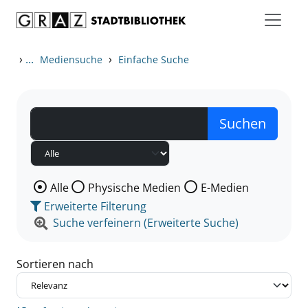
Zum Inhalt springen
Zu den Suchfiltern springen
Zur Trefferliste springen
›
...
›
Mediensuche
Einfache Suche
Wählen Sie die Medienart nach der Sie suchen wollen
Alle
Physische Medien
E-Medien
Erweiterte Filterung
Suche verfeinern (Erweiterte Suche)
Sortieren nach