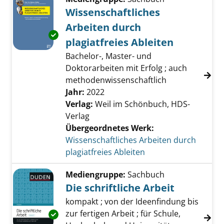
Wissenschaftliches
Arbeiten durch
Exemplar-Details von Wissenschaftliches Arbe
plagiatfreies Ableiten
Bachelor-, Master- und
Doktorarbeiten mit Erfolg ; auch
methodenwissenschaftlich
Suche nach diesem Verfasser
Jahr:
2022
Verlag:
Weil im Schönbuch, HDS-
Verlag
Übergeordnetes Werk:
Wissenschaftliches Arbeiten durch
plagiatfreies Ableiten
Mediengruppe:
Sachbuch
Die schriftliche Arbeit
kompakt ; von der Ideenfindung bis
zur fertigen Arbeit ; für Schule,
Exemplar-Details von Die schriftliche Arbeit 