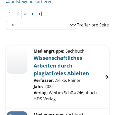
aufsteigend sortieren
1
2
3
Letzte Seite
Treffer pro Seite
Suchergebnis
Zu den Suchfiltern springen
Mediengruppe:
Sachbuch
Wissenschaftliches
Arbeiten durch
plagiatfreies Ableiten
Verfasser:
Zielke, Rainer
Jahr:
2022 -
Verlag:
Weil im Sch&#246;nbuch,
HDS-Verlag
Mediengruppe:
Sachbuch