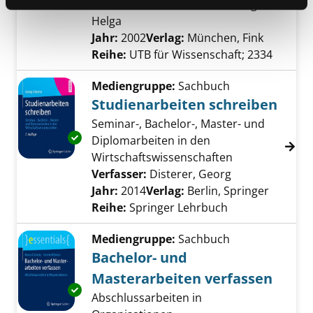
Verfasser:
Esselborn-Krumbiegel,
Helga
Suche nach diesem Verfasser
Jahr:
2002
Verlag:
München, Fink
Reihe:
UTB für Wissenschaft; 2334
Mediengruppe:
Sachbuch
Studienarbeiten schreiben
Seminar-, Bachelor-, Master- und
Exemplar-Details von Studienarbeiten schre
Diplomarbeiten in den
Wirtschaftswissenschaften
Verfasser:
Disterer, Georg
Suche nach die
Jahr:
2014
Verlag:
Berlin, Springer
Reihe:
Springer Lehrbuch
Mediengruppe:
Sachbuch
Bachelor- und
Masterarbeiten verfassen
Exemplar-Details von Bachelor- und Masterar
Abschlussarbeiten in