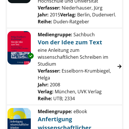
Hochschule und Universität
Verfasser:
Niederhauser, Jürg
Suche nach 
Jahr:
2015
Verlag:
Berlin, Dudenverl.
Reihe:
Duden-Ratgeber
Mediengruppe:
Sachbuch
Von der Idee zum Text
eine Anleitung zum
Exemplar-Details von Von der Idee zum Text 
wissenschaftlichen Schreiben im
Studium
Verfasser:
Esselborn-Krumbiegel,
Helga
Suche nach diesem Verfasser
Jahr:
2008
Verlag:
München, UVK Verlag
Reihe:
UTB; 2334
Mediengruppe:
eBook
Anfertigung
wissenschaftlicher