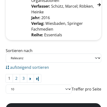
Organisationen
Verfasser:
Schütz, Marcel
;
Röbken,
Heinke
Suche nach diesem Verfasser
Jahr:
2016
Verlag:
Wiesbaden, Springer
Fachmedien
Reihe:
Essentials
Zu den Suchfiltern springen
Sortieren nach
aufsteigend sortieren
1
2
3
Letzte Seite
Treffer pro Seite