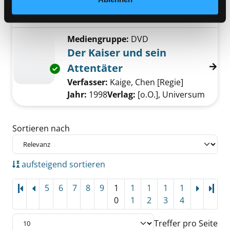
Verfasser:
Kissinger, Henry Alfred
Suche n
Jahr:
2011
Verlag:
München, Cbt
Mediengruppe:
DVD
Der Kaiser und sein
Attentäter
Exemplar-Details von Der Kaiser und sein At
Verfasser:
Kaige, Chen [Regie]
Suche nach 
Jahr:
1998
Verlag:
[o.O.], Universum
Zu den Suchfiltern springen
Sortieren nach
aufsteigend sortieren
5
6
7
8
9
1
1
1
1
1
Letz
0
1
2
3
4
Treffer pro Seite