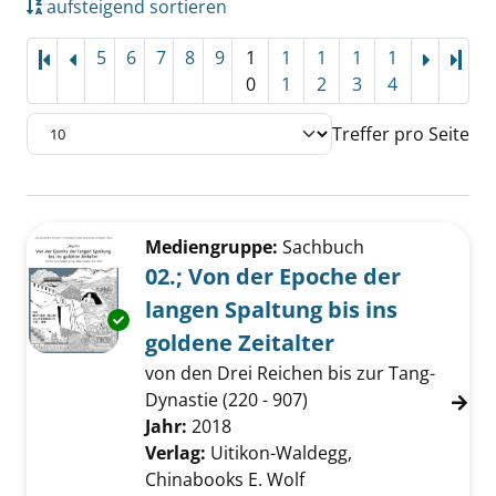
aufsteigend sortieren
5
6
7
8
9
1
1
1
1
1
Letz
0
1
2
3
4
Treffer pro Seite
Suchergebnis
Zu den Suchfiltern springen
Mediengruppe:
Sachbuch
02.; Von der Epoche der
langen Spaltung bis ins
Exemplar-Details von 02.; Von der Epoche der
goldene Zeitalter
von den Drei Reichen bis zur Tang-
Dynastie (220 - 907)
Suche nach diesem Verfasser
Jahr:
2018
Verlag:
Uitikon-Waldegg,
Chinabooks E. Wolf