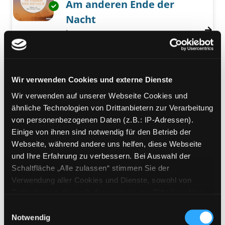
Am anderen Ende der
Exemplar-Details von Am anderen Ende der 
Nacht
Lesung
Verfasser:
Sendker, Jan-Philipp
Suche nach
Jahr:
2016
Verlag:
München, Random House
Wir verwenden Cookies und externe Dienste
Mediengruppe:
Belletristik
Wir verwenden auf unserer Webseite Cookies und
Cox
ähnliche Technologien von Drittanbietern zur Verarbeitung
oder der Lauf der Zeit
von personenbezogenen Daten (z.B.: IP-Adressen).
Verfasser:
Ransmayr, Christoph
Suche nac
Einige von ihnen sind notwendig für den Betrieb der
Exemplar-Details von Cox anzeigen
Jahr:
2016
Webseite, während andere uns helfen, diese Webseite
Verlag:
Frankfurt/M., Fischer S.
und Ihre Erfahrung zu verbessern. Bei Auswahl der
Schaltfläche „Alle zulassen“ stimmen Sie der
Mediengruppe:
Musik CD
Verwendung aller Cookies und Dienste, sowohl von
China: Uyghur music /
Drittanbietern als auch den eigenen, zu. Bitte beachten
Various Artists
Sie, dass bei Verwendung von Diensten und Setzen von
Exemplar-Details von China: Uyghur music / V
Einwilligungsauswahl
Cookies von Drittanbietern, eine Verarbeitung in
Notwendig
Suche nach diesem Verfasser
Jahr:
2011
Verlag:
[o.O.], Ocora