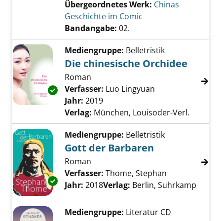
Übergeordnetes Werk:
Chinas
Geschichte im Comic
Bandangabe:
02.
Mediengruppe:
Belletristik
Die chinesische Orchidee
Roman
Verfasser:
Luo Lingyuan
Suche nach diese
Exemplar-Details von Die chinesische Orchid
Jahr:
2019
Verlag:
München, Louisoder-Verl.
Mediengruppe:
Belletristik
Gott der Barbaren
Roman
Verfasser:
Thome, Stephan
Suche nach di
Exemplar-Details von Gott der Barbaren anz
Jahr:
2018
Verlag:
Berlin, Suhrkamp
Mediengruppe:
Literatur CD