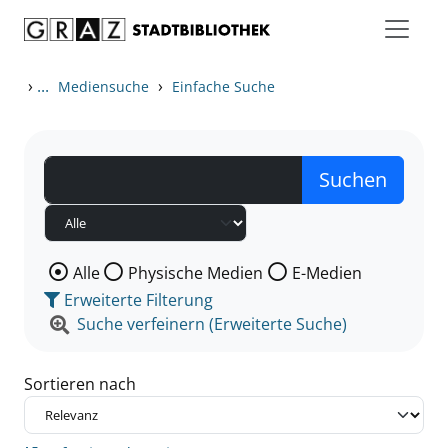
Zum Inhalt springen
Zu den Suchfiltern springen
Zur Trefferliste springen
›
...
›
Mediensuche
Einfache Suche
Wählen Sie die Medienart nach der Sie suchen wollen
Alle
Physische Medien
E-Medien
Erweiterte Filterung
Suche verfeinern (Erweiterte Suche)
Sortieren nach