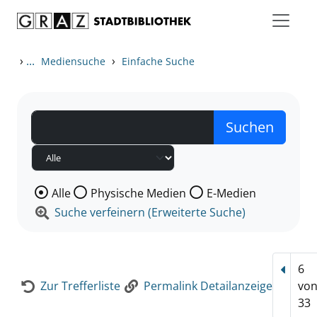
Zum Inhalt springen
Zur Detailanzeige springen
›
...
›
Mediensuche
Einfache Suche
Wählen Sie die Medienart nach der Sie suchen wollen
Alle
Physische Medien
E-Medien
Suche verfeinern (Erweiterte Suche)
6
Vorhe
Zur Trefferliste
Permalink Detailanzeige
vo
33