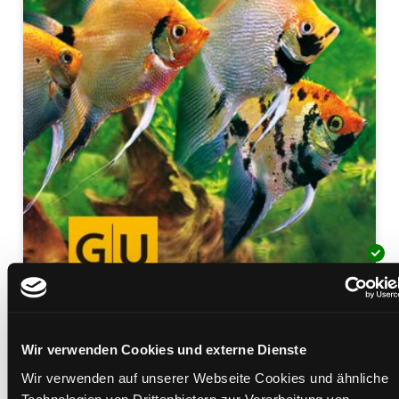
300 Fragen zum Aquarium
kompaktes Wissen von A bis Z, Experten-Tipps aus
Wir verwenden Cookies und externe Dienste
der Praxis ; [Extra: Pflege-Plan]
Wir verwenden auf unserer Webseite Cookies und ähnliche
Mediengruppe:
Sachbuch