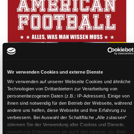
American Football
Wir verwenden Cookies und externe Dienste
alles, was man wissen muss ; Regeln, Taktiken,
Wir verwenden auf unserer Webseite Cookies und ähnliche
Hintergründe
Technologien von Drittanbietern zur Verarbeitung von
Mediengruppe:
Sachbuch
personenbezogenen Daten (z.B.: IP-Adressen). Einige von
Verfasser:
Suche nach diesem Verfasser
Franke, Adrian
ihnen sind notwendig für den Betrieb der Webseite, während
andere uns helfen, diese Webseite und Ihre Erfahrung zu
Beschreibung ein-/ausblenden
verbessern. Bei Auswahl der Schaltfläche „Alle zulassen“
stimmen Sie der Verwendung aller Cookies und Dienste,
Mehr Informationen ein-/ausblenden
sowohl von Drittanbietern als auch den eigenen, zu. Bitte