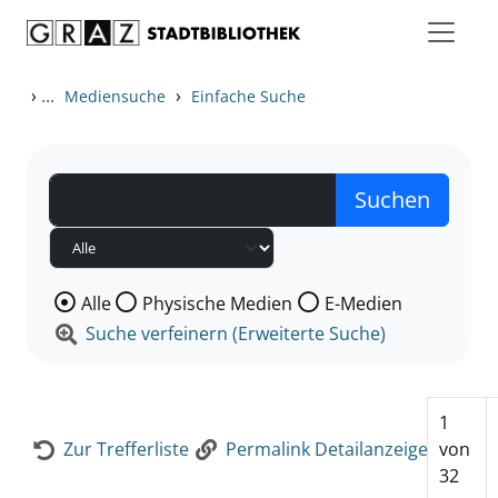
Zum Inhalt springen
Zur Detailanzeige springen
›
...
›
Mediensuche
Einfache Suche
Wählen Sie die Medienart nach der Sie suchen wollen
Alle
Physische Medien
E-Medien
Suche verfeinern (Erweiterte Suche)
1
Zur Trefferliste
Permalink Detailanzeige
von
32