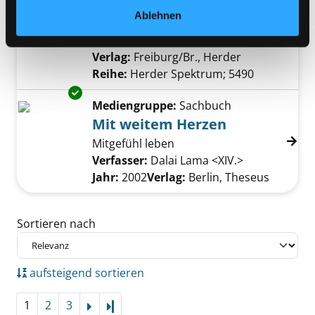
Sinn im Leben finden
Ablehnen
Verfasser:
Dalai Lama <XIV.>
Suche nach d
Exemplar-Details von Der Weg zum Glück an
Jahr:
2004
Verlag:
Freiburg/Br., Herder
Reihe:
Herder Spektrum; 5490
Exemplar-Details von Mit weitem Herzen anz
Mediengruppe:
Sachbuch
Mit weitem Herzen
Mitgefühl leben
Verfasser:
Dalai Lama <XIV.>
Suche nach d
Jahr:
2002
Verlag:
Berlin, Theseus
Zu den Suchfiltern springen
Sortieren nach
aufsteigend sortieren
1
2
3
Letzte Seite