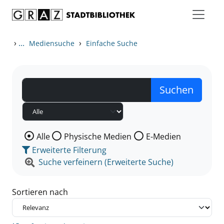
Zum Inhalt springen
Zu den Suchfiltern springen
Zur Trefferliste springen
›
...
›
Mediensuche
Einfache Suche
Wählen Sie die Medienart nach der Sie suchen wollen
Alle
Physische Medien
E-Medien
Erweiterte Filterung
Suche verfeinern (Erweiterte Suche)
Sortieren nach