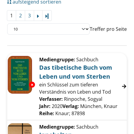
aufsteigend sortieren
1
2
3
Letzte Seite
Treffer pro Seite
Suchergebnis
Zu den Suchfiltern springen
Mediengruppe:
Sachbuch
Das tibetische Buch vom
Leben und vom Sterben
ein Schlüssel zum tieferen
Exemplar-Details von Das tibetische Buch v
Verständnis von Leben und Tod
Verfasser:
Rinpoche, Sogyal
Suche nach d
Jahr:
2020
Verlag:
München, Knaur
Reihe:
Knaur; 87898
Mediengruppe:
Sachbuch