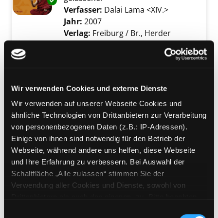
Exemplar-Details von Das Leben tiefer verst
Verfasser:
Dalai Lama <XIV.>
Suche nach d
Jahr:
2007
Verlag:
Freiburg / Br., Herder
Mediengruppe:
Sachbuch
Shaolin
du musst nicht kämpfen, um zu
Wir verwenden Cookies und externe Dienste
siegen ; mit der Kraft des Denkens
Exemplar-Details von Shaolin anzeigen
zu Ruhe, Klarheit und innerer Stärke
Wir verwenden auf unserer Webseite Cookies und
Verfasser:
Moestl, Bernhard
Suche nach d
ähnliche Technologien von Drittanbietern zur Verarbeitung
Jahr:
2010
Verlag:
München, Knaur
von personenbezogenen Daten (z.B.: IP-Adressen).
Reihe:
Knaur; 78398
Einige von ihnen sind notwendig für den Betrieb der
Webseite, während andere uns helfen, diese Webseite
Mediengruppe:
Sachbuch
und Ihre Erfahrung zu verbessern. Bei Auswahl der
Zazen
Schaltfläche „Alle zulassen“ stimmen Sie der
Verwendung aller Cookies und Dienste, sowohl von
die Übung des Zen ; Grundlagen
Exemplar-Details von Zazen anzeigen
Drittanbietern als auch den eigenen, zu. Bitte beachten
und Methoden der
Sie, dass bei Verwendung von Diensten und Setzen von
Meditationspraxis im Zen
Einwilligungsauswahl