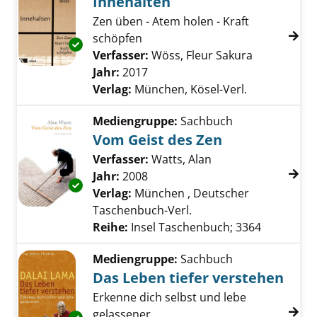
Innehalten
Zen üben - Atem holen - Kraft
schöpfen
Exemplar-Details von Innehalten anzeigen
Verfasser:
Wöss, Fleur Sakura
Suche nach 
Jahr:
2017
Verlag:
München, Kösel-Verl.
Mediengruppe:
Sachbuch
Vom Geist des Zen
Verfasser:
Watts, Alan
Suche nach diesem 
Jahr:
2008
Exemplar-Details von Vom Geist des Zen anz
Verlag:
München , Deutscher
Taschenbuch-Verl.
Reihe:
Insel Taschenbuch; 3364
Mediengruppe:
Sachbuch
Das Leben tiefer verstehen
Erkenne dich selbst und lebe
gelassener