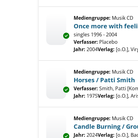
Mediengruppe:
Musik CD
Once more with feeli
singles 1996 - 2004
Exemplar-Details von Once mor
Verfasser:
Placebo
Suche na
Jahr:
2004
Verlag:
[o.O.], Vi
Mediengruppe:
Musik CD
Horses / Patti Smith
Verfasser:
Smith, Patti [Ko
Exemplar-Details von Horses / 
Jahr:
1975
Verlag:
[o.O.], Ar
Mediengruppe:
Musik CD
Candle Burning / Gr
Suche nach diesem Verfass
Jahr:
2024
Verlag:
[o.O.], Ba
Exemplar-Details von Candle B