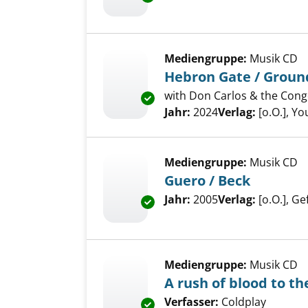
Mediengruppe:
Musik CD
Hebron Gate / Groun
with Don Carlos & the Con
Exemplar-Details von Hebron 
Suche nach diesem Verfass
Jahr:
2024
Verlag:
[o.O.], Y
Mediengruppe:
Musik CD
Guero / Beck
Suche nach diesem Verfass
Jahr:
2005
Verlag:
[o.O.], Ge
Exemplar-Details von Guero / 
Mediengruppe:
Musik CD
A rush of blood to th
Verfasser:
Coldplay
Suche n
Exemplar-Details von A rush of