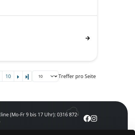
10
Treffer pro Seite
Letzte Seite
line (Mo-Fr 9 bis 17 Uhr): 0316 872-
0