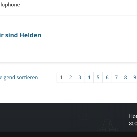
arlophone
ir sind Helden
Suche nach diesem Verfasser
an blind / Wir sind Helden anzeigen
eigend sortieren
1
2
3
4
5
6
7
8
9
Hot
80