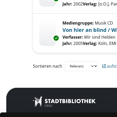
Jahr:
2002
Verlag:
[o.O.], P
Mediengruppe:
Musik CD
Von hier an blind / W
Verfasser:
Wir sind Helden
Exemplar-Details von Von hier 
Jahr:
2005
Verlag:
Köln, EMI
Zu den Suchfiltern springen
Sortieren nach
aufst