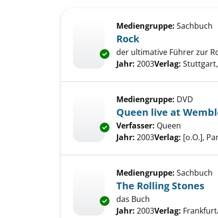
Suchergebnis
Zu den Suchfiltern springen
Mediengruppe:
Sachbuch
Rock
der ultimative Führer zur 
Exemplar-Details von Rock anz
Suche nach diesem Verfass
Jahr:
2003
Verlag:
Stuttgart
Mediengruppe:
DVD
Queen live at Wembl
Verfasser:
Queen
Suche nac
Exemplar-Details von Queen li
Jahr:
2003
Verlag:
[o.O.], P
Mediengruppe:
Sachbuch
The Rolling Stones
das Buch
Exemplar-Details von The Roll
Suche nach diesem Verfass
Jahr:
2003
Verlag:
Frankfurt