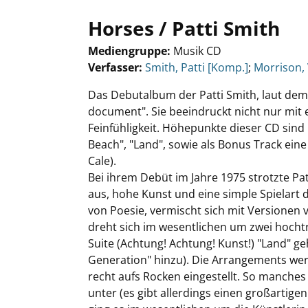
Horses / Patti Smith
Mediengruppe:
Musik CD
Verfasser:
Suche nach diesem Verfasser
Smith, Patti [Komp.]
;
Morrison,
Das Debutalbum der Patti Smith, laut dem 
document". Sie beeindruckt nicht nur mit
Feinfühligkeit. Höhepunkte dieser CD sind
Beach", "Land", sowie als Bonus Track ei
Cale).
Bei ihrem Debüt im Jahre 1975 strotzte Pat
aus, hohe Kunst und eine simple Spielart 
von Poesie, vermischt sich mit Versionen
dreht sich im wesentlichen um zwei hochtr
Suite (Achtung! Achtung! Kunst!) "Land" g
Generation" hinzu). Die Arrangements werd
recht aufs Rocken eingestellt. So manches 
unter (es gibt allerdings einen großartig