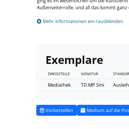
ging es im wesentlichen um die Künstlerin 
Außenseiterrolle, und all das kommt ganz
Mehr Informationen ein-/ausblenden
Exemplare
ZWEIGSTELLE
SIGNATUR
STANDOR
Mediathek
TD.MP Smi
Auslei
Vorbestellen
Medium auf die Pos