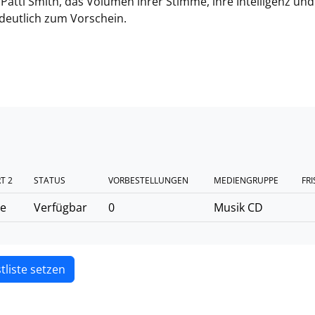
Patti Smith, das Volumen ihrer Stimme, ihre Intelligenz und
 deutlich zum Vorschein.
T 2
STATUS
VORBESTELLUNGEN
MEDIENGRUPPE
FRI
he
Verfügbar
0
Musik CD
tliste setzen