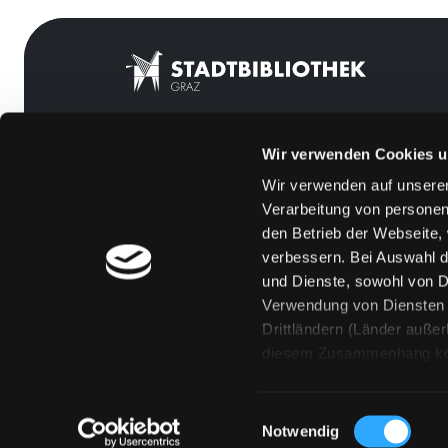
Wir verwenden Cookies u
Mitgliedschaft
Feedback
Wir verwenden auf unserer
Angebote
Kontakt
Verarbeitung von personen
LABUKA
Über uns
den Betrieb der Webseite,
verbessern. Bei Auswahl d
[kju:b]
Jobs
und Dienste, sowohl von Dr
News
Medienwunsch
Verwendung von Diensten u
Drittländern (Länder auße
Veranstaltungen
FAQs
diesem Zusammenhang könne
Standorte
Überweisungsdat
Eine Verarbeitung durch so
erteilen („Auswahl erlaube
Einwilligungsauswahl
„Details zeigen“ finden S
Notwendig