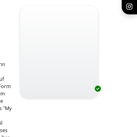
ohn
uf
 Form
bum
ge
s "My
il
rses