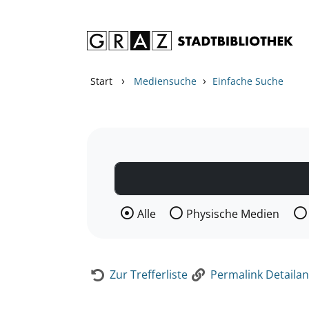
Zum Inhalt springen
Zur Detailanzeige springen
›
›
Start
Mediensuche
Einfache Suche
Wählen Sie die Medienart nach der Si
Alle
Physische Medien
Zur Trefferliste
Permalink Detailan