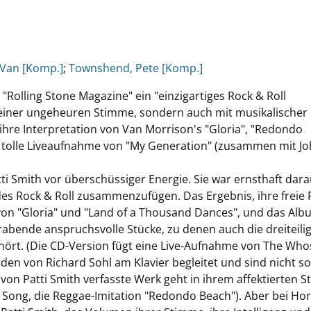
 Van [Komp.]
;
Townshend, Pete [Komp.]
"Rolling Stone Magazine" ein "einzigartiges Rock & Roll
 einer ungeheuren Stimme, sondern auch mit musikalischer
 ihre Interpretation von Van Morrison's "Gloria", "Redondo
ne tolle Liveaufnahme von "My Generation" (zusammen mit J
ti Smith vor überschüssiger Energie. Sie war ernsthaft dara
des Rock & Roll zusammenzufügen. Das Ergebnis, ihre freie
 von "Gloria" und "Land of a Thousand Dances", und das Al
abende anspruchsvolle Stücke, zu denen auch die dreiteili
ehört. (Die CD-Version fügt eine Live-Aufnahme von The Who
en von Richard Sohl am Klavier begleitet und sind nicht so
von Patti Smith verfasste Werk geht in ihrem affektierten St
en Song, die Reggae-Imitation "Redondo Beach"). Aber bei Ho