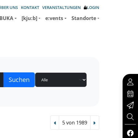
ÜBER UNS
KONTAKT
VERANSTALTUNGEN
LOGIN
BUKA
[kju:b]
e:vents
Standorte
5 von 1989
Vorheriger Treffer
Nächster Treffer