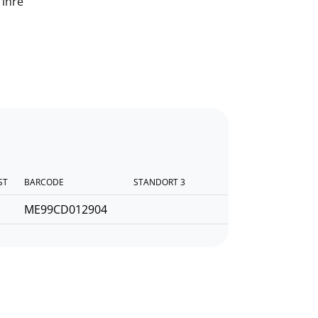
 ihre
ST
BARCODE
STANDORT 3
ME99CD012904