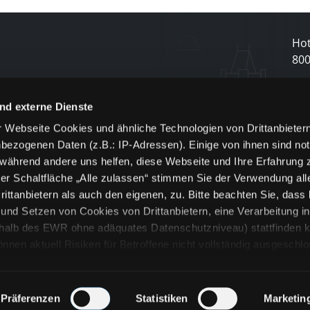
Hot
80
N
nd externe Dienste
 Webseite Cookies und ähnliche Technologien von Drittanbieter
und
bezogenen Daten (z.B.: IP-Adressen). Einige von ihnen sind not
j
 während andere uns helfen, diese Webseite und Ihre Erfahrung 
er Schaltfläche „Alle zulassen“ stimmen Sie der Verwendung all
ittanbietern als auch den eigenen, zu. Bitte beachten Sie, dass 
nd Setzen von Cookies von Drittanbietern, eine Verarbeitung i
rhalb des EWR ohne adäquates Datenschutzniveau) stattfinden k
n aktuell Risiken für Betroffene nicht vollständig ausgeschl
en
lche Cookies oder Dienste erfolgt nur, wenn Sie die jeweilige Ein
n“) oder auf die Schaltfläche „Alle zulassen“ klicken. Unter dem
ie Erklärungen zu den verschiedenen Kategorien von Cookies und
Präferenzen
Statistiken
Marketin