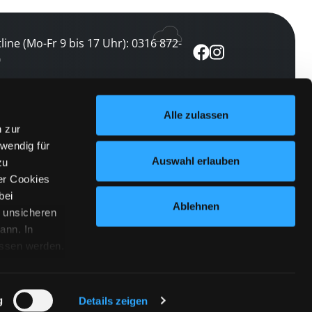
line (Mo-Fr 9 bis 17 Uhr): 0316 872-
0
ewsletter abonnieren
Alle zulassen
n zur
 keine Veranstaltung verpassen
wendig für
etzt abonnieren
Auswahl erlauben
zu
er Cookies
bei
Ablehnen
n unsicheren
ann. In
ossen werden.
Cookies
|
Impressum
|
Datenschutz
willigung
anmelden
 Punkt
 ähnlichen
g
Details zeigen