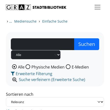
Zum Inhalt springen
Zu den Suchfiltern springen
Zur Trefferliste springen
›
...
›
Mediensuche
Einfache Suche
Wählen Sie die Medienart nach der Sie suchen wollen
Alle
Physische Medien
E-Medien
Erweiterte Filterung
Suche verfeinern (Erweiterte Suche)
Sortieren nach