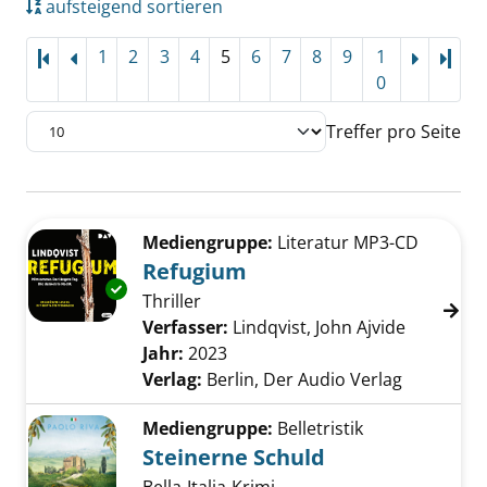
aufsteigend sortieren
1
2
3
4
5
6
7
8
9
1
Letz
0
Treffer pro Seite
Suchergebnis
Zu den Suchfiltern springen
Mediengruppe:
Literatur MP3-CD
Refugium
Exemplar-Details von Refugium anzeigen
Thriller
Verfasser:
Lindqvist, John Ajvide
Suche nac
Jahr:
2023
Verlag:
Berlin, Der Audio Verlag
Mediengruppe:
Belletristik
Steinerne Schuld