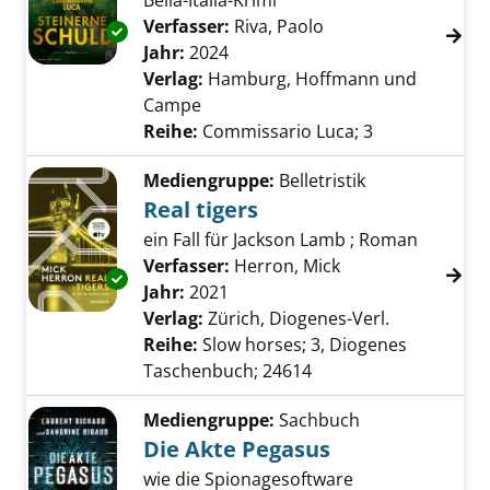
Bella-Italia-Krimi
Verfasser:
Riva, Paolo
Suche nach diesem 
Exemplar-Details von Steinerne Schuld anzei
Jahr:
2024
Verlag:
Hamburg, Hoffmann und
Campe
Reihe:
Commissario Luca; 3
Mediengruppe:
Belletristik
Real tigers
ein Fall für Jackson Lamb ; Roman
Verfasser:
Herron, Mick
Suche nach diese
Exemplar-Details von Real tigers anzeigen
Jahr:
2021
Verlag:
Zürich, Diogenes-Verl.
Reihe:
Slow horses; 3, Diogenes
Taschenbuch; 24614
Mediengruppe:
Sachbuch
Die Akte Pegasus
wie die Spionagesoftware