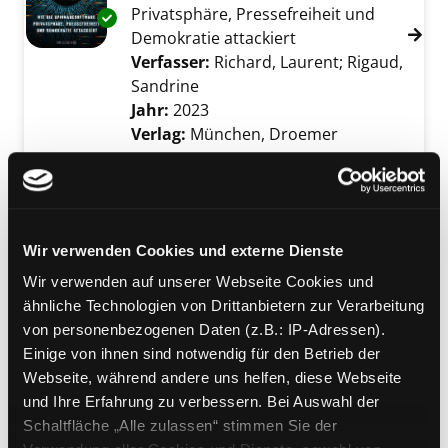
Privatsphäre, Pressefreiheit und
Exemplar-Details von Die Akte Pegasus anzei
Demokratie attackiert
Verfasser:
Richard, Laurent
;
Rigaud,
Sandrine
Suche nach diesem Verfasser
Jahr:
2023
Verlag:
München, Droemer
Mediengruppe:
Belletristik
01.; Casino Royale
Suche nach diesem Verfasser
Jahr:
2012
Wir verwenden Cookies und externe Dienste
Exemplar-Details von 01.; Casino Royale anze
Verlag:
Ludwigsburg, Cross Cult
Übergeordnetes Werk:
James Bond
Wir verwenden auf unserer Webseite Cookies und
007
ähnliche Technologien von Drittanbietern zur Verarbeitung
Bandangabe:
01.
von personenbezogenen Daten (z.B.: IP-Adressen).
Einige von ihnen sind notwendig für den Betrieb der
Mediengruppe:
Belletristik
Webseite, während andere uns helfen, diese Webseite
Frau Helbing und der tote
und Ihre Erfahrung zu verbessern. Bei Auswahl der
Fagottist
Schaltfläche „Alle zulassen“ stimmen Sie der