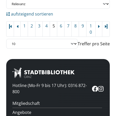
aufsteigend sortieren
1
2
3
4
5
6
7
8
9
1
Letz
0
Treffer pro Seite
Hotline (Mo-Fr 9 bis 17 Uhr): 0316 872-
800
Mitgliedschaft
Angebote