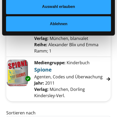
Datenschutzerklärung
und in unserem
Impressum
.
Mediengruppe:
Belletristik
Auswahl erlauben
Blutzahl
Verfasser:
Horst, Thomas
;
Horst,
Ablehnen
Jørn Lier
Suche nach diesem Verfasser
Exemplar-Details von Blutzahl anzeigen
Jahr:
2020
Verlag:
München, blanvalet
Reihe:
Alexander Blix und Emma
Ramm; 1
Mediengruppe:
Kinderbuch
Spione
Agenten, Codes und Überwachung
Exemplar-Details von Spione anzeigen
Suche nach diesem Verfasser
Jahr:
2011
Verlag:
München, Dorling
Kindersley-Verl.
Zu den Suchfiltern springen
Sortieren nach