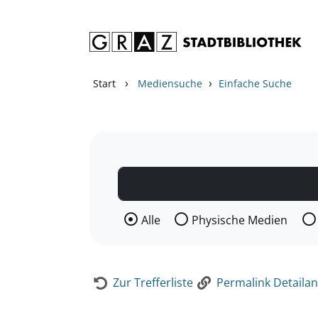
Zum Inhalt springen
Zur Detailanzeige springen
›
›
Start
Mediensuche
Einfache Suche
Wählen Sie die Medienart nach der Si
Alle
Physische Medien
Zur Trefferliste
Permalink Detailan