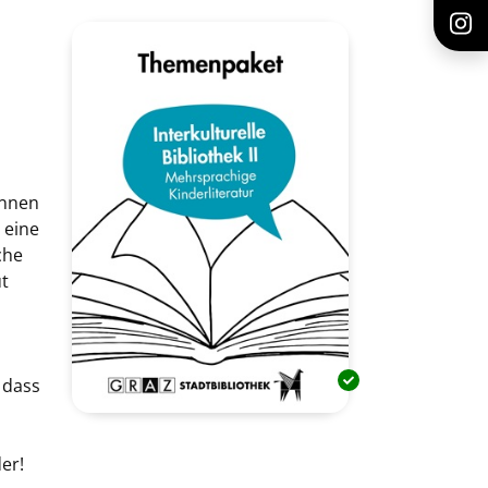
Innen
 eine
che
ut
 dass
er!