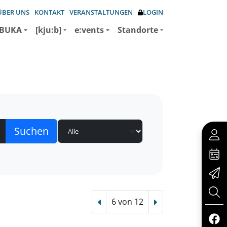
ÜBER UNS
KONTAKT
VERANSTALTUNGEN
LOGIN
BUKA
[kju:b]
e:vents
Standorte
6 von 12
Vorheriger Treffer
Nächster Treffer