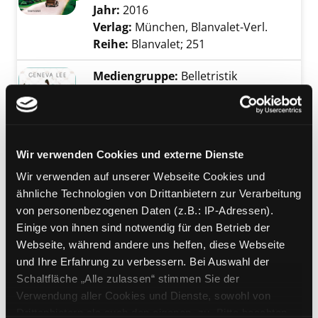
Jahr:
2016
Verlag:
München, Blanvalet-Verl.
Reihe:
Blanvalet; 251
Mediengruppe:
Belletristik
05.; Kiss
Suche nach diesem Verfasser
Jahr:
2016
Verlag:
München, Blanvalet-Verl.
Exemplar-Details von 05.; Kiss anzeigen
Übergeordnetes Werk:
Royal
Wir verwenden Cookies und externe Dienste
Bandangabe:
05.
Wir verwenden auf unserer Webseite Cookies und
Reihe:
Blanvalet; 0381
ähnliche Technologien von Drittanbietern zur Verarbeitung
von personenbezogenen Daten (z.B.: IP-Adressen).
Mediengruppe:
Literatur CD
Einige von ihnen sind notwendig für den Betrieb der
Als Hemingway mich liebte
Exemplar-Details von Als Hemingway mich li
Webseite, während andere uns helfen, diese Webseite
Lesung
und Ihre Erfahrung zu verbessern. Bei Auswahl der
Verfasser:
Wood, Naomi
Suche nach dies
Schaltfläche „Alle zulassen“ stimmen Sie der
Jahr:
2016
Verwendung aller Cookies und Dienste, sowohl von
Verlag:
Berlin, Der Audio Verlag
Drittanbietern als auch den eigenen, zu. Bitte beachten