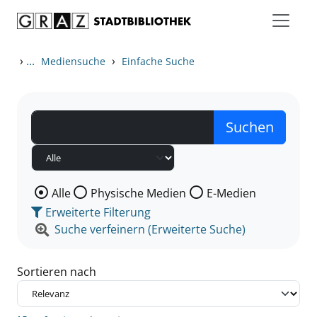
Zum Inhalt springen
Zu den Suchfiltern springen
Zur Trefferliste springen
›
...
›
Mediensuche
Einfache Suche
Wählen Sie die Medienart nach der Sie suchen wollen
Alle
Physische Medien
E-Medien
Erweiterte Filterung
Suche verfeinern (Erweiterte Suche)
Sortieren nach