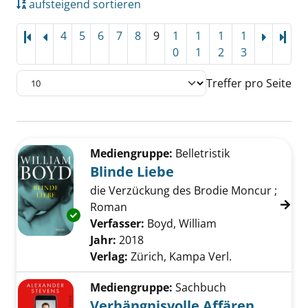
aufsteigend sortieren
4
5
6
7
8
9
1
1
1
1
Letz
0
1
2
3
Treffer pro Seite
Suchergebnis
Zu den Suchfiltern springen
Mediengruppe:
Belletristik
Blinde Liebe
die Verzückung des Brodie Moncur ;
Roman
Exemplar-Details von Blinde Liebe anzeigen
Verfasser:
Boyd, William
Suche nach diese
Jahr:
2018
Verlag:
Zürich, Kampa Verl.
Mediengruppe:
Sachbuch
Verhängnisvolle Affären