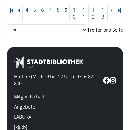
4
5
6
7
8
9
1
1
1
1
Letz
0
1
2
3
Treffer pro Seite
Hotline (Mo-Fr 9 bis 17 Uhr): 0316 872-
800
Mitgliedschaft
Angebote
LABUKA
[kju:b]