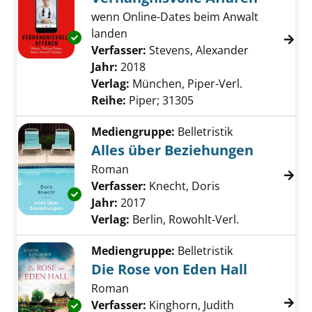
wenn Online-Dates beim Anwalt
landen
Exemplar-Details von Verhängnisvolle Affäre
Verfasser:
Stevens, Alexander
Suche nach 
Jahr:
2018
Verlag:
München, Piper-Verl.
Reihe:
Piper; 31305
Mediengruppe:
Belletristik
Alles über Beziehungen
Roman
Verfasser:
Knecht, Doris
Suche nach diese
Exemplar-Details von Alles über Beziehunge
Jahr:
2017
Verlag:
Berlin, Rowohlt-Verl.
Mediengruppe:
Belletristik
Die Rose von Eden Hall
Roman
Verfasser:
Kinghorn, Judith
Suche nach di
Exemplar-Details von Die Rose von Eden Hall