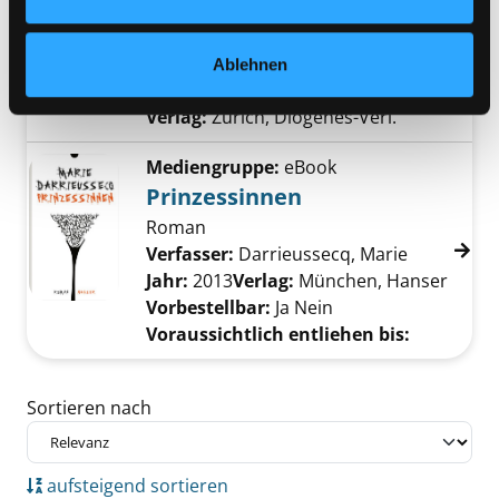
Untreue
Roman
Verfasser:
Coelho, Paulo
Suche nach dies
Ablehnen
Exemplar-Details von Untreue anzeigen
Jahr:
2014
Verlag:
Zürich, Diogenes-Verl.
Mediengruppe:
eBook
Prinzessinnen
Roman
Verfasser:
Darrieussecq, Marie
Suche nac
Jahr:
2013
Verlag:
München, Hanser
Vorbestellbar:
Ja
Nein
Voraussichtlich entliehen bis:
Zu den Suchfiltern springen
Sortieren nach
aufsteigend sortieren