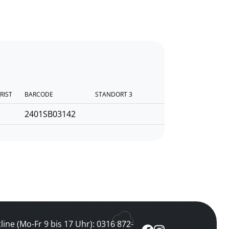
RIST
BARCODE
STANDORT 3
2401SB03142
line (Mo-Fr 9 bis 17 Uhr): 0316 872-