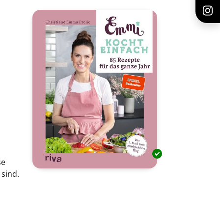
se
 sind.