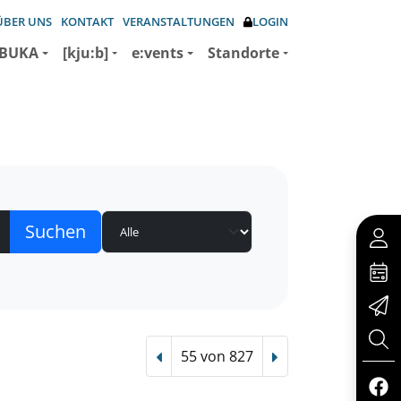
ÜBER UNS
KONTAKT
VERANSTALTUNGEN
LOGIN
BUKA
[kju:b]
e:vents
Standorte
55 von 827
Vorheriger Treffer
Nächster Treffer