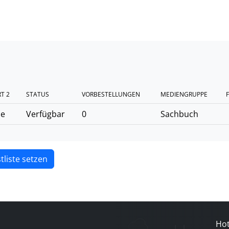
T 2
STATUS
VORBESTELLUNGEN
MEDIENGRUPPE
F
he
Verfügbar
0
Sachbuch
tliste setzen
Hot