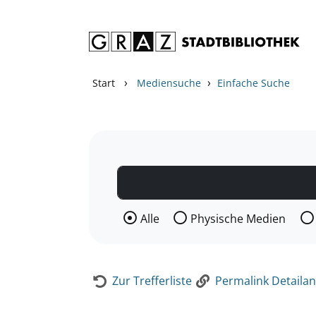
Zum Inhalt springen
Zur Detailanzeige springen
›
›
Start
Mediensuche
Einfache Suche
Wählen Sie die Medienart nach der Si
Alle
Physische Medien
Zur Trefferliste
Permalink Detailan