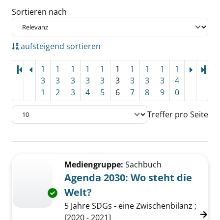
Sortieren nach
aufsteigend sortieren
1
1
1
1
1
1
1
1
1
1
Let
3
3
3
3
3
3
3
3
3
4
1
2
3
4
5
6
7
8
9
0
Treffer pro Seite
Suchergebnis
Zu den Suchfiltern springen
Mediengruppe:
Sachbuch
Agenda 2030: Wo steht die
Welt?
Exemplar-Details von Agenda 2030: Wo steht 
5 Jahre SDGs - eine Zwischenbilanz ;
[2020 - 2021]