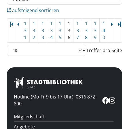
aufsteigend sortieren
1
1
1
1
1
1
1
1
1
1
Let
3
3
3
3
3
3
3
3
3
4
1
2
3
4
5
6
7
8
9
0
Treffer pro Seite
Hotline (Mo-Fr 9 bis 17 Uhr): 0316 872-
800
Mitgliedschaft
Angebote