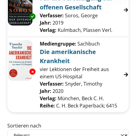
offenen Gesellschaft
Verfasser:
Soros, George
Suche nach dies
Exemplar-Details von Für die Verteidigung de
Jahr:
2019
Verlag:
Kulmbach, Plassen Verl.
Mediengruppe:
Sachbuch
Die amerikanische
Krankheit
vier Lektionen der Freiheit aus
Exemplar-Details von Die amerikanische Kran
einem US-Hospital
Verfasser:
Snyder, Timothy
Suche nach di
Jahr:
2020
Verlag:
München, Beck C. H.
Reihe:
C. H. Beck Paperback; 6415
Zu den Suchfiltern springen
Sortieren nach