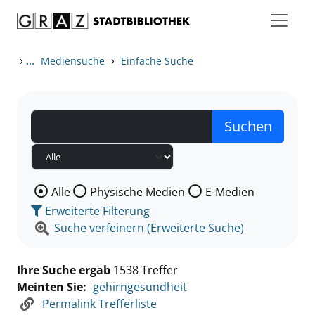
Zum Inhalt springen
Zu den Suchfiltern springen
Zur Trefferliste springen
›
...
›
Mediensuche
Einfache Suche
Wählen Sie die Medienart nach der Sie suchen wollen
Alle
Physische Medien
E-Medien
Erweiterte Filterung
Suche verfeinern (Erweiterte Suche)
Ihre Suche ergab
1538 Treffer
Meinten Sie:
gehirngesundheit
Permalink Trefferliste