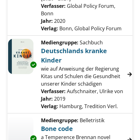
Verfasser:
Global Policy Forum,
Bonn
Suche nach diesem Verfasser
Jahr:
2020
Verlag:
Bonn, Global Policy Forum
Mediengruppe:
Sachbuch
Deutschlands kranke
Kinder
Exemplar-Details von Deutschlands kranke K
wie auf Anweisung der Regierung
Kitas und Schulen die Gesundheit
unserer Kinder schädigen
Verfasser:
Aufschnaiter, Ulrike von
Suche 
Jahr:
2019
Verlag:
Hamburg, Tredition Verl.
Mediengruppe:
Belletristik
Bone code
a Temperence Brennan novel
Exemplar-Details von Bone code anzeigen