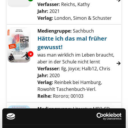
Verfasser:
Reichs, Kathy
Suche nach diese
Jahr:
2021
Verlag:
London, Simon & Schuster
Mediengruppe:
Sachbuch
Hätte ich das mal früher
gewusst!
Exemplar-Details von Hätte ich das mal früh
was man wirklich im Leben braucht,
aber in der Schule nicht lernt
Verfasser:
Ilg, Joyce
;
Halb12, Chris
Suche n
Jahr:
2020
Verlag:
Reinbek bei Hamburg,
Rowohlt Taschenbuch-Verl.
Reihe:
Rororo; 00103
Mediengruppe:
Literatur MP3-CD
Dann ist das wohl
Exemplar-Details von Dann ist das wohl psy
psychosomatisch!