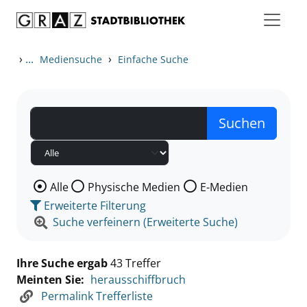
Zum Inhalt springen
Zu den Suchfiltern springen
Zur Trefferliste springen
›
...
›
Mediensuche
Einfache Suche
Wählen Sie die Medienart nach der Sie suchen wollen
Alle
Physische Medien
E-Medien
Erweiterte Filterung
Suche verfeinern (Erweiterte Suche)
Ihre Suche ergab
43 Treffer
Meinten Sie:
herausschiffbruch
Permalink Trefferliste