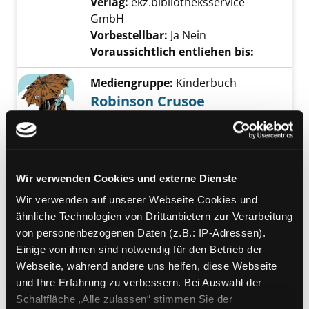
Verlag:
ekz.bibliotheksservice
GmbH
Vorbestellbar:
Ja
Nein
Voraussichtlich entliehen bis:
Mediengruppe:
Kinderbuch
Robinson Crusoe
Verfasser:
Defoe, Daniel
Suche nach diese
Jahr:
2011
Verlag:
Würzburg, Arena
Exemplar-Details von Robinson Crusoe anze
Reihe:
Arena Kinderbuch Klassiker
Wir verwenden Cookies und externe Dienste
Mediengruppe:
eBook
Wenn das Schlachten
Wir verwenden auf unserer Webseite Cookies und
ähnliche Technologien von Drittanbietern zur Verarbeitung
vorbei ist
von personenbezogenen Daten (z.B.: IP-Adressen).
Roman
Einige von ihnen sind notwendig für den Betrieb der
Verfasser:
Boyle, Tom Coraghessan
Suche
Webseite, während andere uns helfen, diese Webseite
Jahr:
2012
Verlag:
München, Hanser
und Ihre Erfahrung zu verbessern. Bei Auswahl der
Vorbestellbar:
Ja
Nein
Schaltfläche „Alle zulassen“ stimmen Sie der
Voraussichtlich entliehen bis: