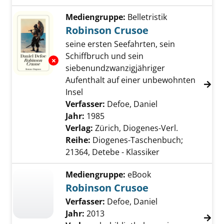
Mediengruppe:
Belletristik
Robinson Crusoe
seine ersten Seefahrten, sein
Schiffbruch und sein
Exemplar-Details von Robinson Crusoe anze
siebenundzwanzigjähriger
Aufenthalt auf einer unbewohnten
Insel
Verfasser:
Defoe, Daniel
Suche nach diese
Jahr:
1985
Verlag:
Zürich, Diogenes-Verl.
Reihe:
Diogenes-Taschenbuch;
21364, Detebe - Klassiker
Mediengruppe:
eBook
Robinson Crusoe
Verfasser:
Defoe, Daniel
Suche nach diese
Jahr:
2013