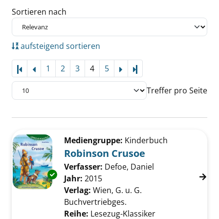
Sortieren nach
aufsteigend sortieren
1
2
3
4
5
Letzte Seite
Treffer pro Seite
Suchergebnis
Zu den Suchfiltern springen
Mediengruppe:
Kinderbuch
Robinson Crusoe
Verfasser:
Defoe, Daniel
Suche nach diese
Exemplar-Details von Robinson Crusoe anze
Jahr:
2015
Verlag:
Wien, G. u. G.
Buchvertriebges.
Reihe:
Lesezug-Klassiker