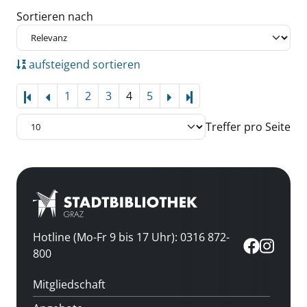
Zu den Suchfiltern springen
Sortieren nach
aufsteigend sortieren
1
2
3
4
5
Letzte Seite
Treffer pro Seite
Hotline (Mo-Fr 9 bis 17 Uhr): 0316 872-
800
Mitgliedschaft