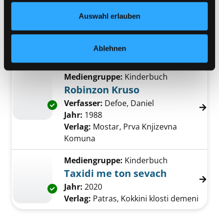
ein Leseprojekt zum Roman von
Datenschutzerklärung
und in unserem
Impressum
.
Exemplar-Details von Robinson Crusoe anze
Auswahl erlauben
Daniel Defoe
Verfasser:
Defoe, Daniel
Suche nach diese
Jahr:
2025
Verlag:
Berlin, Cornelsen
Ablehnen
Reihe:
Einfach lesen!
Mediengruppe:
Kinderbuch
Robinzon Kruso
Verfasser:
Defoe, Daniel
Suche nach diese
Exemplar-Details von Robinzon Kruso anzeig
Jahr:
1988
Verlag:
Mostar, Prva Knjizevna
Komuna
Mediengruppe:
Kinderbuch
Taxidi me ton sevach
Suche nach diesem Verfasser
Jahr:
2020
Exemplar-Details von Taxidi me ton sevach a
Verlag:
Patras, Kokkini klosti demeni