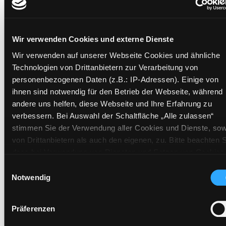
Mehr Informationen ein-/ausblenden
Wir verwenden Cookies und externe Dienste
Exemplare
Wir verwenden auf unserer Webseite Cookies und ähnliche
Technologien von Drittanbietern zur Verarbeitung von
Zweigstelle:
Gösting
personenbezogenen Daten (z.B.: IP-Adressen). Einige von
Signatur:
GS.B LESCH
ihnen sind notwendig für den Betrieb der Webseite, während
Standort 2:
Ausleihe
andere uns helfen, diese Webseite und Ihre Erfahrung zu
Status:
Verfügbar
verbessern. Bei Auswahl der Schaltfläche „Alle zulassen“
stimmen Sie der Verwendung aller Cookies und Dienste, sow
Vorbestellungen:
0
von Drittanbietern als auch den eigenen, zu. Bitte beachten S
Mediengruppe:
Sachbuch
dass bei Verwendung von Diensten und Setzen von Cookies
Frist:
von Drittanbietern, eine Verarbeitung in unsicheren Drittlände
Einwilligungsauswahl
Barcode:
1802SB00720
(Länder außerhalb des EWR ohne adäquates
Notwendig
Standort 3:
Datenschutzniveau) stattfinden kann. In diesem Zusammen
können aktuell Risiken für Betroffene nicht vollständig
Präferenzen
ausgeschlossen werden. Eine Verarbeitung durch solche
Cookies oder Dienste erfolgt nur, wenn Sie die jeweilige