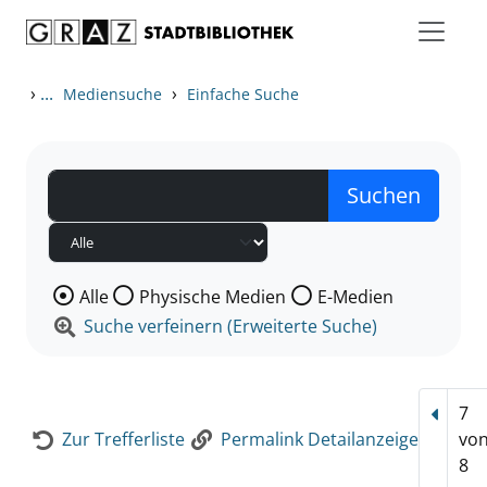
Zum Inhalt springen
Zur Detailanzeige springen
›
...
›
Mediensuche
Einfache Suche
Wählen Sie die Medienart nach der Sie suchen wollen
Alle
Physische Medien
E-Medien
Suche verfeinern (Erweiterte Suche)
7
Vorhe
Zur Trefferliste
Permalink Detailanzeige
vo
8