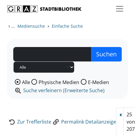
Zum Inhalt springen
Zur Detailanzeige springen
›
...
›
Mediensuche
Einfache Suche
Wählen Sie die Medienart nach der Sie suchen wollen
Alle
Physische Medien
E-Medien
Suche verfeinern (Erweiterte Suche)
25
Vorhe
Zur Trefferliste
Permalink Detailanzeige
vo
207