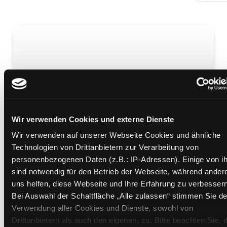
Skip Flanagan
Mediengruppe:
Kinderbuch
Verfasser:
Dix, Robin
Wir verwenden Cookies und externe Dienste
Wir verwenden auf unserer Webseite Cookies und ähnliche
Mehr Informationen ein-/ausblenden
Technologien von Drittanbietern zur Verarbeitung von
personenbezogenen Daten (z.B.: IP-Adressen). Einige von i
Bände
sind notwendig für den Betrieb der Webseite, während ander
uns helfen, diese Webseite und Ihre Erfahrung zu verbessern
Medium auf die Postliste setzen
Bei Auswahl der Schaltfläche „Alle zulassen“ stimmen Sie de
Verwendung aller Cookies und Dienste, sowohl von
Drittanbietern als auch den eigenen, zu. Bitte beachten Sie, 