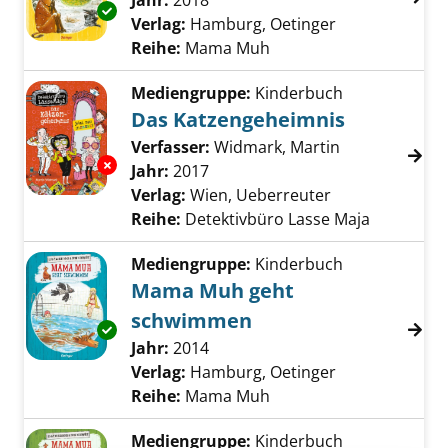
Suche nach diesem Verfasser
Jahr:
2018
Exemplar-Details von Mama Muh spielt Som
Verlag:
Hamburg, Oetinger
Reihe:
Mama Muh
Mediengruppe:
Kinderbuch
Das Katzengeheimnis
Verfasser:
Widmark, Martin
Suche nach di
Exemplar-Details von Das Katzengeheimnis 
Jahr:
2017
Verlag:
Wien, Ueberreuter
Reihe:
Detektivbüro Lasse Maja
Mediengruppe:
Kinderbuch
Mama Muh geht
schwimmen
Exemplar-Details von Mama Muh geht schw
Suche nach diesem Verfasser
Jahr:
2014
Verlag:
Hamburg, Oetinger
Reihe:
Mama Muh
Mediengruppe:
Kinderbuch