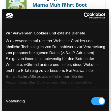
Mama Muh fährt Boot
Suche nach diesem Verfasser
Jahr:
2016
Exemplar-Details von Mama Muh fährt Boot 
Verlag:
Hamburg, Oetinger
Reihe:
Mama Muh
Wir verwenden Cookies und externe Dienste
Mediengruppe:
Kinderbuch
Wickie und die Stadt der
Wir verwenden auf unserer Webseite Cookies und
ähnliche Technologien von Drittanbietern zur Verarbeitung
Könige
Exemplar-Details von Wickie und die Stadt d
von personenbezogenen Daten (z.B.: IP-Adressen).
Verfasser:
Jonsson, Runer
Suche nach die
Einige von ihnen sind notwendig für den Betrieb der
Jahr:
2011
Webseite, während andere uns helfen, diese Webseite
Verlag:
Hamburg, Ellermann
und Ihre Erfahrung zu verbessern. Bei Auswahl der
Schaltfläche „Alle zulassen“ stimmen Sie der
Mediengruppe:
Kinderbuch
Verwendung aller Cookies und Dienste, sowohl von
Wickie der Wikinger
Drittanbietern als auch den eigenen, zu. Bitte beachten
Verfasser:
Jonsson, Runer
Suche nach die
Exemplar-Details von Wickie der Wikinger an
Sie, dass bei Verwendung von Diensten und Setzen von
Einwilligungsauswahl
Jahr:
2012
Cookies von Drittanbietern, eine Verarbeitung in
Notwendig
Verlag:
Hamburg, Ellermann
unsicheren Drittländern (Länder außerhalb des EWR