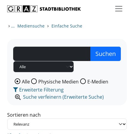
Zum Inhalt springen
Zu den Suchfiltern springen
Zur Trefferliste springen
›
...
›
Mediensuche
Einfache Suche
Wählen Sie die Medienart nach der Sie suchen wollen
Alle
Physische Medien
E-Medien
Erweiterte Filterung
Suche verfeinern (Erweiterte Suche)
Sortieren nach