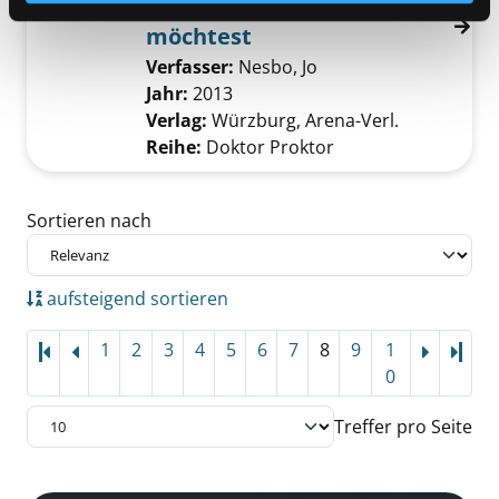
denen du nie begegnen
möchtest
Verfasser:
Nesbo, Jo
Suche nach diesem V
Jahr:
2013
Verlag:
Würzburg, Arena-Verl.
Reihe:
Doktor Proktor
Zu den Suchfiltern springen
Sortieren nach
aufsteigend sortieren
1
2
3
4
5
6
7
8
9
1
Letz
0
Treffer pro Seite