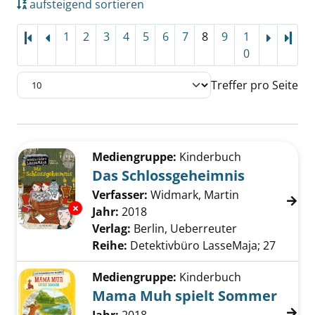
aufsteigend sortieren
1
2
3
4
5
6
7
8
9
1
Letz
0
Treffer pro Seite
Suchergebnis
Zu den Suchfiltern springen
Mediengruppe:
Kinderbuch
Das Schlossgeheimnis
Verfasser:
Widmark, Martin
Suche nach di
Exemplar-Details von Das Schlossgeheimnis 
Jahr:
2018
Verlag:
Berlin, Ueberreuter
Reihe:
Detektivbüro LasseMaja; 27
Mediengruppe:
Kinderbuch
Mama Muh spielt Sommer