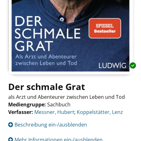
Der schmale Grat
als Arzt und Abenteurer zwischen Leben und Tod
Mediengruppe:
Sachbuch
Verfasser:
Suche nach diesem Verfasser
Messner, Hubert
;
Koppelstätter, Lenz
Beschreibung ein-/ausblenden
Mehr Informationen ein-/ausblenden