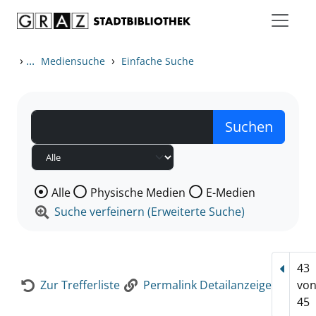
Zum Inhalt springen
Zur Detailanzeige springen
›
...
›
Mediensuche
Einfache Suche
Wählen Sie die Medienart nach der Sie suchen wollen
Alle
Physische Medien
E-Medien
Suche verfeinern (Erweiterte Suche)
43
Vorhe
Zur Trefferliste
Permalink Detailanzeige
vo
45