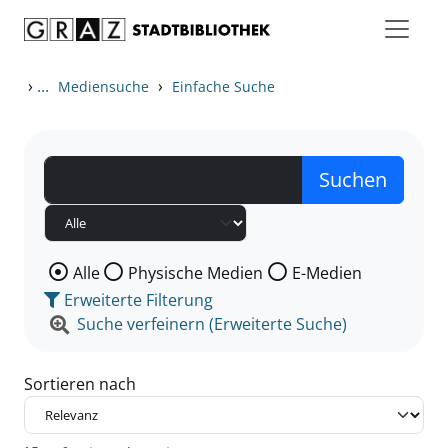
Zum Inhalt springen
Zu den Suchfiltern springen
Zur Trefferliste springen
›
...
›
Mediensuche
Einfache Suche
Wählen Sie die Medienart nach der Sie suchen wollen
Alle
Physische Medien
E-Medien
Erweiterte Filterung
Suche verfeinern (Erweiterte Suche)
Sortieren nach