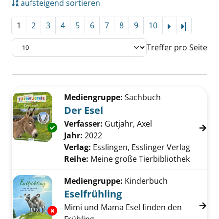
aufsteigend sortieren
1
2
3
4
5
6
7
8
9
10
Letzte Se
Treffer pro Seite
Suchergebnis
Zu den Suchfiltern springen
Mediengruppe:
Sachbuch
Der Esel
Verfasser:
Gutjahr, Axel
Suche nach diese
Exemplar-Details von Der Esel anzeigen
Jahr:
2022
Verlag:
Esslingen, Esslinger Verlag
Reihe:
Meine große Tierbibliothek
Mediengruppe:
Kinderbuch
Eselfrühling
Mimi und Mama Esel finden den
Exemplar-Details von Eselfrühling anzeigen