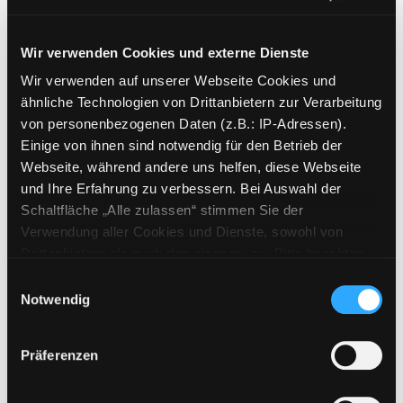
Der Esel
Jahr:
2010
Wir verwenden Cookies und externe Dienste
Übergeordnetes Werk:
Meine
große Tierbibliothek
Wir verwenden auf unserer Webseite Cookies und
ähnliche Technologien von Drittanbietern zur Verarbeitung
Mediengruppe:
Kinderbuch
von personenbezogenen Daten (z.B.: IP-Adressen).
Der Esel
Einige von ihnen sind notwendig für den Betrieb der
Jahr:
2004
Webseite, während andere uns helfen, diese Webseite
Übergeordnetes Werk:
Im Zoo ist
und Ihre Erfahrung zu verbessern. Bei Auswahl der
was los!
Schaltfläche „Alle zulassen“ stimmen Sie der
Verwendung aller Cookies und Dienste, sowohl von
Exemplar-Details von Der kleine Esel und sei
Mediengruppe:
Kinderbuch
Drittanbietern als auch den eigenen, zu. Bitte beachten
Der kleine Esel und sein
Sie, dass bei Verwendung von Diensten und Setzen von
Einwilligungsauswahl
Cookies von Drittanbietern, eine Verarbeitung in
Notwendig
Papa
unsicheren Drittländern (Länder außerhalb des EWR
Suche nach diesem Verfasser
Jahr:
2005
Verlag:
Wien, Picus
ohne adäquates Datenschutzniveau) stattfinden kann. In
Präferenzen
diesem Zusammenhang können aktuell Risiken für
Mediengruppe:
Kinderbuch
Betroffene nicht vollständig ausgeschlossen werden.
Eselsommer