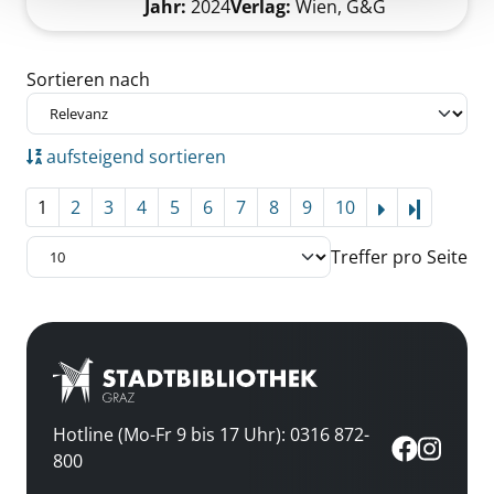
Jahr:
2024
Verlag:
Wien, G&G
Zu den Suchfiltern springen
Sortieren nach
aufsteigend sortieren
1
2
3
4
5
6
7
8
9
10
Letzte Se
Treffer pro Seite
Hotline (Mo-Fr 9 bis 17 Uhr): 0316 872-
800