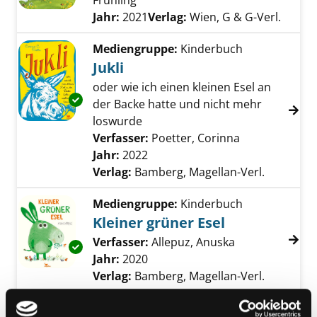
Frühling
Suche nach diesem Verfasser
Jahr:
2021
Verlag:
Wien, G & G-Verl.
Mediengruppe:
Kinderbuch
Jukli
oder wie ich einen kleinen Esel an
Exemplar-Details von Jukli anzeigen
der Backe hatte und nicht mehr
loswurde
Verfasser:
Poetter, Corinna
Suche nach di
Jahr:
2022
Verlag:
Bamberg, Magellan-Verl.
Mediengruppe:
Kinderbuch
Kleiner grüner Esel
Verfasser:
Allepuz, Anuska
Suche nach die
Exemplar-Details von Kleiner grüner Esel anz
Jahr:
2020
Verlag:
Bamberg, Magellan-Verl.
Mediengruppe:
Kinderbuch