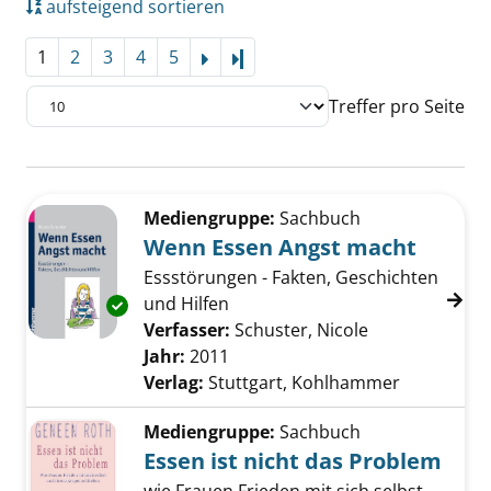
aufsteigend sortieren
1
2
3
4
5
Letzte Seite
Treffer pro Seite
Suchergebnis
Zu den Suchfiltern springen
Mediengruppe:
Sachbuch
Wenn Essen Angst macht
Essstörungen - Fakten, Geschichten
und Hilfen
Exemplar-Details von Wenn Essen Angst mac
Verfasser:
Schuster, Nicole
Suche nach di
Jahr:
2011
Verlag:
Stuttgart, Kohlhammer
Mediengruppe:
Sachbuch
Essen ist nicht das Problem