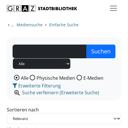
Zum Inhalt springen
Zu den Suchfiltern springen
Zur Trefferliste springen
›
...
›
Mediensuche
Einfache Suche
Wählen Sie die Medienart nach der Sie suchen wollen
Alle
Physische Medien
E-Medien
Erweiterte Filterung
Suche verfeinern (Erweiterte Suche)
Sortieren nach