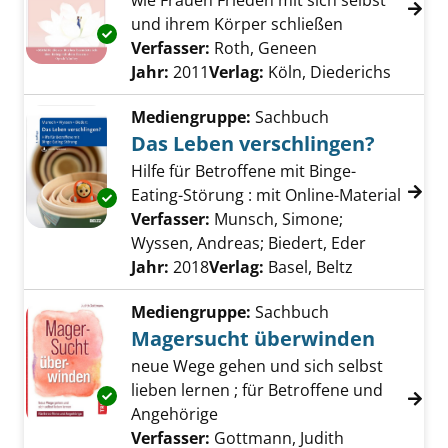
wie Frauen Frieden mit sich selbst
und ihrem Körper schließen
Exemplar-Details von Essen ist nicht das Pr
Verfasser:
Roth, Geneen
Suche nach dies
Jahr:
2011
Verlag:
Köln, Diederichs
Mediengruppe:
Sachbuch
Das Leben verschlingen?
Hilfe für Betroffene mit Binge-
Eating-Störung : mit Online-Material
Exemplar-Details von Das Leben verschlinge
Verfasser:
Munsch, Simone
;
Wyssen, Andreas
;
Biedert, Eder
Suche nac
Jahr:
2018
Verlag:
Basel, Beltz
Mediengruppe:
Sachbuch
Magersucht überwinden
neue Wege gehen und sich selbst
lieben lernen ; für Betroffene und
Exemplar-Details von Magersucht überwinde
Angehörige
Verfasser:
Gottmann, Judith
Suche nach d