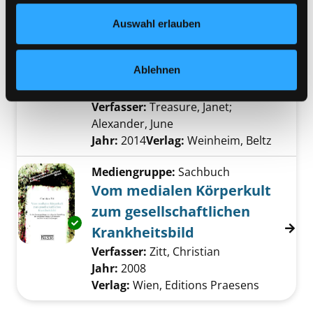
Mediengruppe:
Sachbuch
Datenschutzerklärung
und in unserem
Impressum
.
Auswahl erlauben
Gemeinsam die
Magersucht besiegen
Ablehnen
Exemplar-Details von Gemeinsam die Magers
ein Leitfaden für Betroffene,
Freunde und Angehörige
Verfasser:
Treasure, Janet
;
Alexander, June
Suche nach diesem Verfas
Jahr:
2014
Verlag:
Weinheim, Beltz
Mediengruppe:
Sachbuch
Vom medialen Körperkult
zum gesellschaftlichen
Exemplar-Details von Vom medialen Körperkul
Krankheitsbild
Verfasser:
Zitt, Christian
Suche nach diese
Jahr:
2008
Verlag:
Wien, Editions Praesens