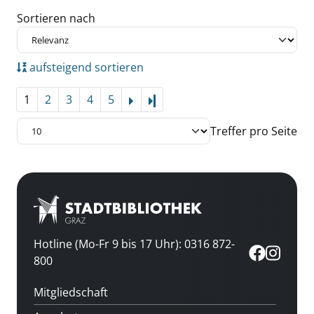
Zu den Suchfiltern springen
Sortieren nach
aufsteigend sortieren
1
2
3
4
5
Letzte Seite
Treffer pro Seite
Hotline (Mo-Fr 9 bis 17 Uhr): 0316 872-
800
Mitgliedschaft