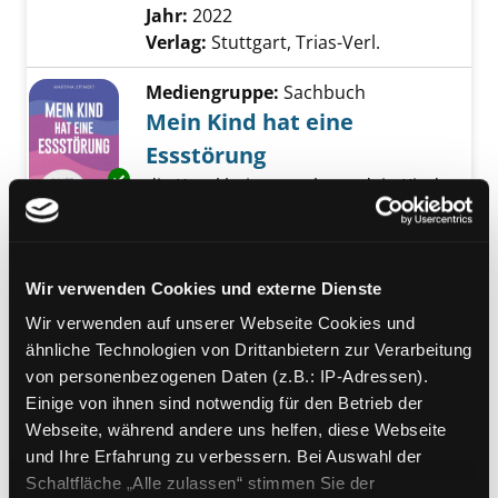
Jahr:
2022
Verlag:
Stuttgart, Trias-Verl.
Mediengruppe:
Sachbuch
Mein Kind hat eine
Essstörung
Exemplar-Details von Mein Kind hat eine Ess
die Krankheit verstehen - dein Kind
verstehen : so hilfst du bei
Magersucht, Bulimie, Binge Eating
oder Emetophobie
Wir verwenden Cookies und externe Dienste
Verfasser:
Effmert, Martina
Suche nach di
Jahr:
2024
Wir verwenden auf unserer Webseite Cookies und
Verlag:
Hannover, humboldt
ähnliche Technologien von Drittanbietern zur Verarbeitung
von personenbezogenen Daten (z.B.: IP-Adressen).
Mediengruppe:
Sachbuch
Einige von ihnen sind notwendig für den Betrieb der
Essstörungen
Webseite, während andere uns helfen, diese Webseite
eine Einführung
und Ihre Erfahrung zu verbessern. Bei Auswahl der
Exemplar-Details von Essstörungen anzeigen
Verfasser:
Wooldridge, Tom
Suche nach d
Schaltfläche „Alle zulassen“ stimmen Sie der