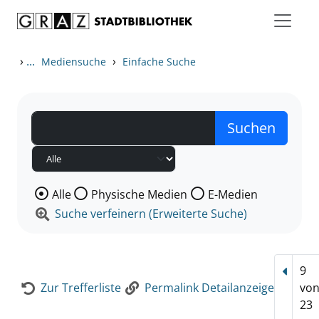
Zum Inhalt springen
Zur Detailanzeige springen
›
...
›
Mediensuche
Einfache Suche
Wählen Sie die Medienart nach der Sie suchen wollen
Alle
Physische Medien
E-Medien
Suche verfeinern (Erweiterte Suche)
9
Vorhe
Zur Trefferliste
Permalink Detailanzeige
vo
23