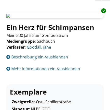
Ein Herz für Schimpansen
Meine 30 Jahre am Gombe-Strom
Mediengruppe:
Sachbuch
Verfasser:
Suche nach diesem Verfasser
Goodall, Jane
Beschreibung ein-/ausblenden
Mehr Informationen ein-/ausblenden
Exemplare
Zweigstelle:
Ost - Schillerstraße
Signatur:
NI.BE GOO