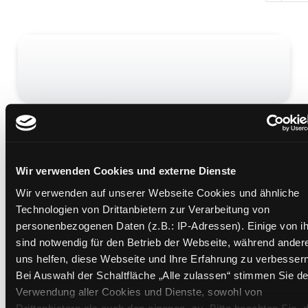
Die Reisemaus in Italien
Mediengruppe:
Kinderbuch
Verfasser:
Lenz, Angela
Wir verwenden Cookies und externe Dienste
Übergeordnetes Werk:
Europa - Werkstatt
Wir verwenden auf unserer Webseite Cookies und ähnliche
Beschreibung ein-/ausblenden
Technologien von Drittanbietern zur Verarbeitung von
personenbezogenen Daten (z.B.: IP-Adressen). Einige von i
Mehr Informationen ein-/ausblenden
sind notwendig für den Betrieb der Webseite, während ander
uns helfen, diese Webseite und Ihre Erfahrung zu verbessern
Bei Auswahl der Schaltfläche „Alle zulassen“ stimmen Sie de
Medium auf die Postliste setzen
Verwendung aller Cookies und Dienste, sowohl von