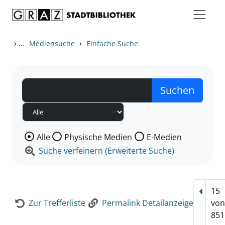
Zum Inhalt springen
Zur Detailanzeige springen
›
...
›
Mediensuche
Einfache Suche
Wählen Sie die Medienart nach der Sie suchen wollen
Alle
Physische Medien
E-Medien
Suche verfeinern (Erweiterte Suche)
15
Vorhe
Zur Trefferliste
Permalink Detailanzeige
vo
851