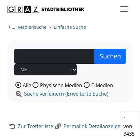
Zum Inhalt springen
Zur Detailanzeige springen
›
...
›
Mediensuche
Einfache Suche
Wählen Sie die Medienart nach der Sie suchen wollen
Alle
Physische Medien
E-Medien
Suche verfeinern (Erweiterte Suche)
1
Zur Trefferliste
Permalink Detailanzeige
von
3435