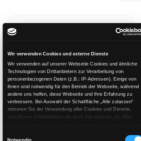
The rebels of Gold
Wir verwenden Cookies und externe Dienste
Mediengruppe:
Belletristik
Wir verwenden auf unserer Webseite Cookies und ähnliche
Übergeordnetes Werk:
The Loom saga / Kova, Elise
Technologien von Drittanbietern zur Verarbeitung von
personenbezogenen Daten (z.B.: IP-Adressen). Einige von
Mehr Informationen ein-/ausblenden
ihnen sind notwendig für den Betrieb der Webseite, während
andere uns helfen, diese Webseite und Ihre Erfahrung zu
verbessern. Bei Auswahl der Schaltfläche „Alle zulassen“
Medium auf die Postliste setzen
stimmen Sie der Verwendung aller Cookies und Dienste,
sowohl von Drittanbietern als auch den eigenen, zu. Bitte
beachten Sie, dass bei Verwendung von Diensten und Setze
von Cookies von Drittanbietern, eine Verarbeitung in
Einwilligungsauswahl
unsicheren Drittländern (Länder außerhalb des EWR ohne
Notwendig