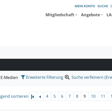
MEIN KONTO
SUCHE
Mitgliedschaft
Angebote
LA
e suchen wollen.
Erweiterte Filterung
Suche verfeinern (Erw
E-Medien
igend sortieren
4
5
6
7
8
9
10
11