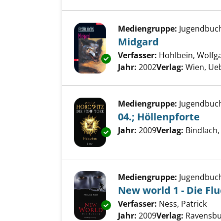
Mediengruppe:
Jugendbuc
Midgard
Verfasser:
Hohlbein, Wolfg
Exemplar-Details von Midgard
Jahr:
2002
Verlag:
Wien, Ue
Mediengruppe:
Jugendbuc
04.; Höllenpforte
Suche nach diesem Verfass
Jahr:
2009
Verlag:
Bindlach
Exemplar-Details von 04.; Höll
Mediengruppe:
Jugendbuc
New world 1 - Die Fl
Verfasser:
Ness, Patrick
Suc
Exemplar-Details von New world
Jahr:
2009
Verlag:
Ravensbu