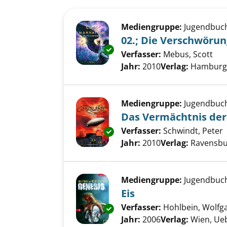
Suchergebnis
Zu den Suchfiltern springen
Mediengruppe:
Jugendbuc
02.; Die Verschwörun
Exemplar-Details von 02.; Die
Verfasser:
Mebus, Scott
Suc
Jahr:
2010
Verlag:
Hamburg,
Mediengruppe:
Jugendbuc
Das Vermächtnis der
Verfasser:
Schwindt, Peter
Exemplar-Details von Das Ver
Jahr:
2010
Verlag:
Ravensbu
Mediengruppe:
Jugendbuc
Eis
Verfasser:
Hohlbein, Wolfg
Exemplar-Details von Eis anze
Jahr:
2006
Verlag:
Wien, Ue