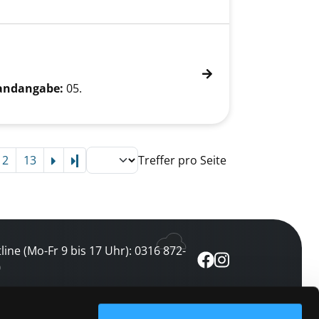
andangabe:
05.
12
13
Treffer pro Seite
Letzte Seite
line (Mo-Fr 9 bis 17 Uhr): 0316 872-
0