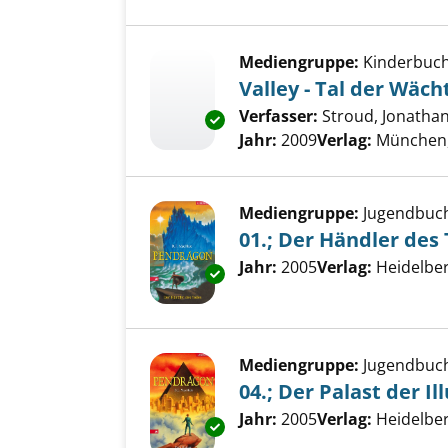
Mediengruppe:
Kinderbuc
Valley - Tal der Wäch
Verfasser:
Stroud, Jonatha
Exemplar-Details von Valley - 
Jahr:
2009
Verlag:
München,
Mediengruppe:
Jugendbuc
01.; Der Händler des
Suche nach diesem Verfass
Jahr:
2005
Verlag:
Heidelbe
Exemplar-Details von 01.; Der
Mediengruppe:
Jugendbuc
04.; Der Palast der Il
Suche nach diesem Verfass
Jahr:
2005
Verlag:
Heidelbe
Exemplar-Details von 04.; Der P