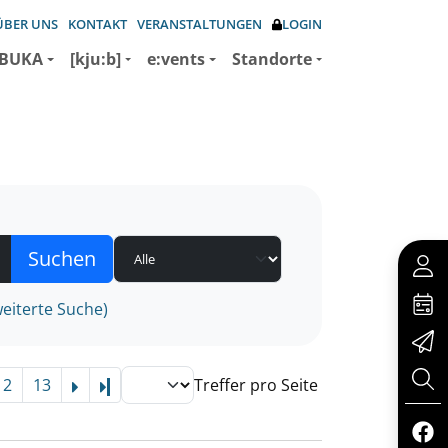
ÜBER UNS
KONTAKT
VERANSTALTUNGEN
LOGIN
BUKA
[kju:b]
e:vents
Standorte
eiterte Suche)
12
13
Treffer pro Seite
Letzte Seite