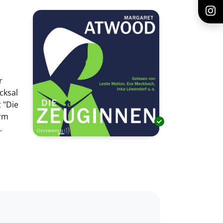
r
cksal
 "Die
orm
.