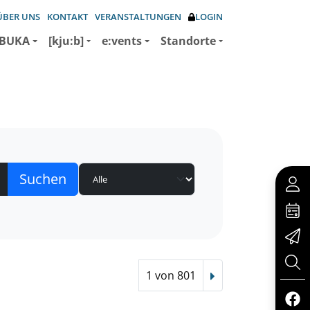
ÜBER UNS
KONTAKT
VERANSTALTUNGEN
LOGIN
BUKA
[kju:b]
e:vents
Standorte
1 von 801
Nächster Treffer