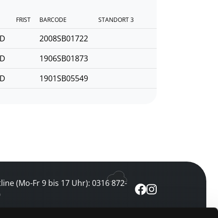
FRIST
BARCODE
STANDORT 3
CD
2008SB01722
CD
1906SB01873
CD
1901SB05549
line (Mo-Fr 9 bis 17 Uhr): 0316 872-
0