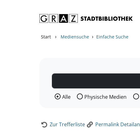
Zum Inhalt springen
Zur Detailanzeige springen
›
›
Start
Mediensuche
Einfache Suche
Wählen Sie die Medienart nach der Si
Alle
Physische Medien
Zur Trefferliste
Permalink Detailan