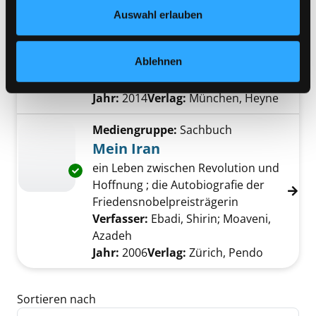
Datenschutzerklärung
und in unserem
Impressum
.
warum Frauen nichts falsch und
Auswahl erlauben
Männer nichts richtig machen
Exemplar-Details von Tussikratie anzeigen
können
Ablehnen
Verfasser:
Bäuerlein, Theresa
;
Knüpling, Friederike
Suche nach diesem Ve
Jahr:
2014
Verlag:
München, Heyne
Mediengruppe:
Sachbuch
Mein Iran
ein Leben zwischen Revolution und
Exemplar-Details von Mein Iran anzeigen
Hoffnung ; die Autobiografie der
Friedensnobelpreisträgerin
Verfasser:
Ebadi, Shirin
;
Moaveni,
Azadeh
Suche nach diesem Verfasser
Jahr:
2006
Verlag:
Zürich, Pendo
Zu den Suchfiltern springen
Sortieren nach