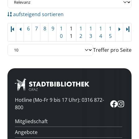
aufsteigend sortieren
6
7
8
9
1
1
1
1
1
1
Letz
0
1
2
3
4
5
Treffer pro Seite
Hotline (Mo-Fr 9 bis 17 Uhr): 0316 872-
800
Mitgliedschaft
Angebote