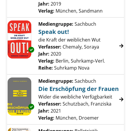
Jahr:
2019
Verlag:
München, Sandmann
Mediengruppe:
Sachbuch
Speak out!
die Kraft der weiblichen Wut
Verfasser:
Chemaly, Soraya
Suche nach di
Exemplar-Details von Speak out! anzeigen
Jahr:
2020
Verlag:
Berlin, Suhrkamp-Verl.
Reihe:
Suhrkamp Nova
Mediengruppe:
Sachbuch
Die Erschöpfung der Frauen
Wider die weibliche Verfügbarkeit
Verfasser:
Schutzbach, Franziska
Suche na
Exemplar-Details von Die Erschöpfung der F
Jahr:
2021
Verlag:
München, Droemer