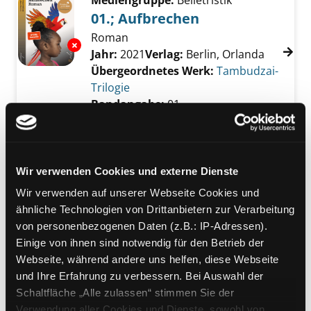
Mediengruppe:
Belletristik
01.; Aufbrechen
Roman
Exemplar-Details von 01.; Aufbrechen anzeig
Suche nach diesem Verfasser
Jahr:
2021
Verlag:
Berlin, Orlanda
Übergeordnetes Werk:
Tambudzai-
Trilogie
Bandangabe:
01.
Mediengruppe:
Belletristik
Mädchen, Frau etc.
Wir verwenden Cookies und externe Dienste
Roman
Verfasser:
Evaristo, Bernardine
Suche nac
Exemplar-Details von Mädchen, Frau etc. anz
Wir verwenden auf unserer Webseite Cookies und
Jahr:
2021
ähnliche Technologien von Drittanbietern zur Verarbeitung
Verlag:
Berlin, Tropen-Verl.
von personenbezogenen Daten (z.B.: IP-Adressen).
Einige von ihnen sind notwendig für den Betrieb der
Mediengruppe:
Literatur MP3-CD
Webseite, während andere uns helfen, diese Webseite
Mädchen, Frau etc.
und Ihre Erfahrung zu verbessern. Bei Auswahl der
Exemplar-Details von Mädchen, Frau etc. anz
ungekürzte Lesung
Schaltfläche „Alle zulassen“ stimmen Sie der
Verfasser:
Evaristo, Bernardine
Suche nac
Verwendung aller Cookies und Dienste, sowohl von