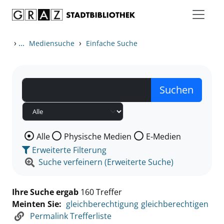
Zum Inhalt springen
Zu den Suchfiltern springen
Zur Trefferliste springen
›
...
›
Mediensuche
Einfache Suche
Wählen Sie die Medienart nach der Sie suchen wollen
Alle
Physische Medien
E-Medien
Erweiterte Filterung
Suche verfeinern (Erweiterte Suche)
Ihre Suche ergab
160 Treffer
Meinten Sie:
gleichberechtigung
gleichberechtigen
Permalink Trefferliste