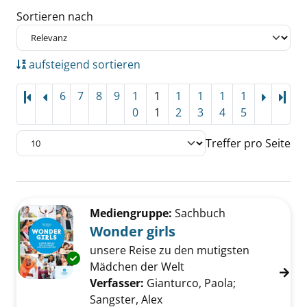
Sortieren nach
aufsteigend sortieren
6
7
8
9
1
1
1
1
1
1
Letz
0
1
2
3
4
5
Treffer pro Seite
Suchergebnis
Zu den Suchfiltern springen
Mediengruppe:
Sachbuch
Wonder girls
unsere Reise zu den mutigsten
Exemplar-Details von Wonder girls anzeigen
Mädchen der Welt
Verfasser:
Gianturco, Paola
;
Sangster, Alex
Suche nach diesem Verfass