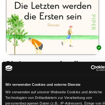
Die Letzten werden die
Ersten sein
Roman
Wir verwenden Cookies und externe Dienste
Mediengruppe:
Belletristik
Verfasser:
Suche nach diesem Verfasser
Shriver, Lionel
Wir verwenden auf unserer Webseite Cookies und ähnliche
Technologien von Drittanbietern zur Verarbeitung von
Beschreibung ein-/ausblenden
personenbezogenen Daten (z.B.: IP-Adressen). Einige von i