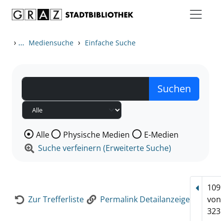
Zum Inhalt springen
Zur Detailanzeige springen
›
...
›
Mediensuche
Einfache Suche
Wählen Sie die Medienart nach der Sie suchen wollen
Alle
Physische Medien
E-Medien
Suche verfeinern (Erweiterte Suche)
109
Vorhe
Zur Trefferliste
Permalink Detailanzeige
vo
323