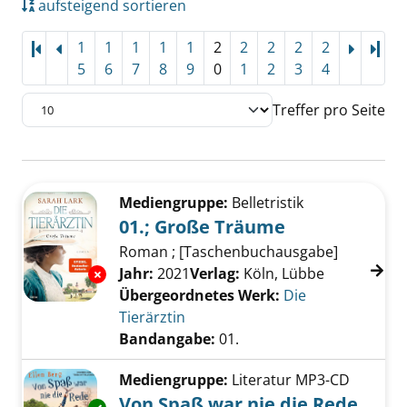
aufsteigend sortieren
1
1
1
1
1
2
2
2
2
2
Letz
5
6
7
8
9
0
1
2
3
4
Treffer pro Seite
Suchergebnis
Zu den Suchfiltern springen
Mediengruppe:
Belletristik
01.; Große Träume
Roman ; [Taschenbuchausgabe]
Suche nach diesem Verfasser
Jahr:
2021
Verlag:
Köln, Lübbe
Exemplar-Details von 01.; Große Träume anz
Übergeordnetes Werk:
Die
Tierärztin
Bandangabe:
01.
Mediengruppe:
Literatur MP3-CD
Von Spaß war nie die Rede