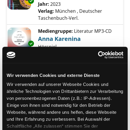
Exemplar-Details von Der heutige Tag anzeig
Jahr:
2023
Verlag:
München , Deutscher
Taschenbuch-Verl.
Mediengruppe:
Literatur MP3-CD
Anna Karenina
Exemplar-Details von Anna Karenina anzeige
Hörspiel
Verfasser:
Tolstoj, Lev N.
Suche nach dies
Jahr:
2022
Verlag:
München, Der Hörverlag
Wir verwenden Cookies und externe Dienste
Mediengruppe:
Belletristik
Wir verwenden auf unserer Webseite Cookies und
Privateigentum
ähnliche Technologien von Drittanbietern zur Verarbeitung
Roman
von personenbezogenen Daten (z.B.: IP-Adressen).
Verfasser:
Deck, Julia
Suche nach diesem V
Einige von ihnen sind notwendig für den Betrieb der
Jahr:
2020
Exemplar-Details von Privateigentum anzeig
Webseite, während andere uns helfen, diese Webseite
Verlag:
Berlin, Wagenbach
und Ihre Erfahrung zu verbessern. Bei Auswahl der
Reihe:
Salto
Schaltfläche „Alle zulassen“ stimmen Sie der