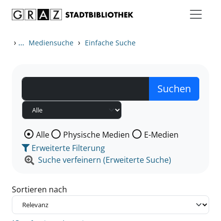
Zum Inhalt springen
Zu den Suchfiltern springen
Zur Trefferliste springen
›
...
›
Mediensuche
Einfache Suche
Wählen Sie die Medienart nach der Sie suchen wollen
Alle
Physische Medien
E-Medien
Erweiterte Filterung
Suche verfeinern (Erweiterte Suche)
Sortieren nach