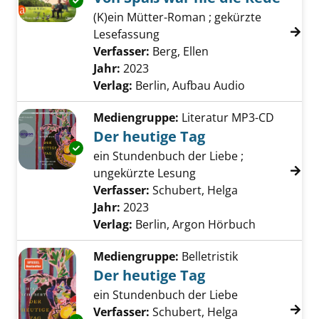
Exemplar-Details von Von Spaß war nie die R
(K)ein Mütter-Roman ; gekürzte
Lesefassung
Verfasser:
Berg, Ellen
Suche nach diesem 
Jahr:
2023
Verlag:
Berlin, Aufbau Audio
Mediengruppe:
Literatur MP3-CD
Der heutige Tag
Exemplar-Details von Der heutige Tag anzeig
ein Stundenbuch der Liebe ;
ungekürzte Lesung
Verfasser:
Schubert, Helga
Suche nach di
Jahr:
2023
Verlag:
Berlin, Argon Hörbuch
Mediengruppe:
Belletristik
Der heutige Tag
ein Stundenbuch der Liebe
Verfasser:
Schubert, Helga
Suche nach di