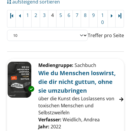
aufsteigend sortieren
1
2
3
4
5
6
7
8
9
1
Letz
0
Treffer pro Seite
Suchergebnis
Zu den Suchfiltern springen
Mediengruppe:
Sachbuch
Wie du Menschen loswirst,
die dir nicht guttun, ohne
Exemplar-Details von Wie du Menschen loswir
sie umzubringen
über die Kunst des Loslassens von
toxischen Menschen und
Selbstzweifeln
Verfasser:
Weidlich, Andrea
Suche nach di
Jahr:
2022