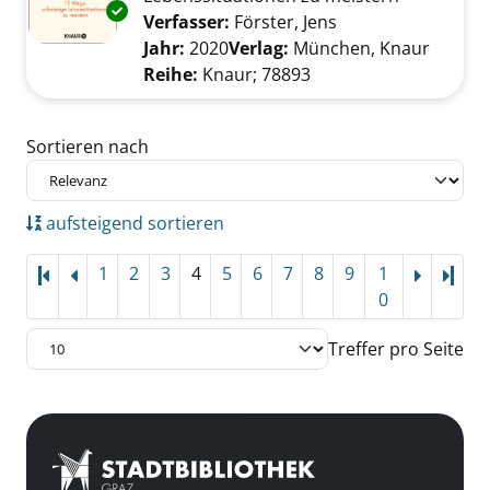
Exemplar-Details von Der kleine Krisenkiller 
Verfasser:
Förster, Jens
Suche nach diesem
Jahr:
2020
Verlag:
München, Knaur
Reihe:
Knaur; 78893
Zu den Suchfiltern springen
Sortieren nach
aufsteigend sortieren
1
2
3
4
5
6
7
8
9
1
Letz
0
Treffer pro Seite