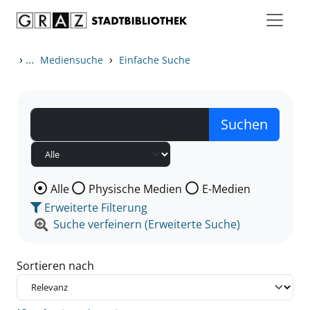
Zum Inhalt springen
Zu den Suchfiltern springen
Zur Trefferliste springen
›
...
›
Mediensuche
Einfache Suche
Wählen Sie die Medienart nach der Sie suchen wollen
Alle
Physische Medien
E-Medien
Erweiterte Filterung
Suche verfeinern (Erweiterte Suche)
Sortieren nach