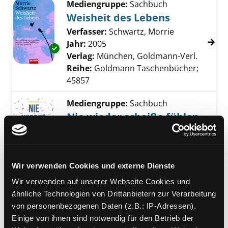
Mediengruppe:
Sachbuch
Weisheit des Lebens
Verfasser:
Schwartz, Morrie
Suche nach d
Jahr:
2005
Exemplar-Details von Weisheit des Lebens a
Verlag:
München, Goldmann-Verl.
Reihe:
Goldmann Taschenbücher;
45857
Mediengruppe:
Sachbuch
Nie wieder scheiße fühlen
14 Gewohnheiten loswerden, die dir
den Weg zum Glück versperren
Exemplar-Details von Nie wieder scheiße füh
Verfasser:
Owen, Andrea
Suche nach dies
Wir verwenden Cookies und externe Dienste
Jahr:
2019
Verlag:
München, Mvg-Verl.
Wir verwenden auf unserer Webseite Cookies und
ähnliche Technologien von Drittanbietern zur Verarbeitung
Mediengruppe:
Sachbuch
von personenbezogenen Daten (z.B.: IP-Adressen).
Das Leben ist einfach,
Einige von ihnen sind notwendig für den Betrieb der