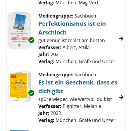
Verlag:
München, Mvg-Verl.
Mediengruppe:
Sachbuch
Perfektionismus ist ein
Arschloch
Exemplar-Details von Perfektionismus ist ein
gut genug ist meist am besten
Verfasser:
Albert, Attila
Suche nach diesem
Jahr:
2021
Verlag:
München, Gräfe und Unzer
Mediengruppe:
Sachbuch
Es ist ein Geschenk, dass es
dich gibt
Exemplar-Details von Es ist ein Geschenk, das
spüre wieder, wie wertvoll du bist
Verfasser:
Pignitter, Melanie
Suche nach d
Jahr:
2022
Verlag:
München, Gräfe und Unzer