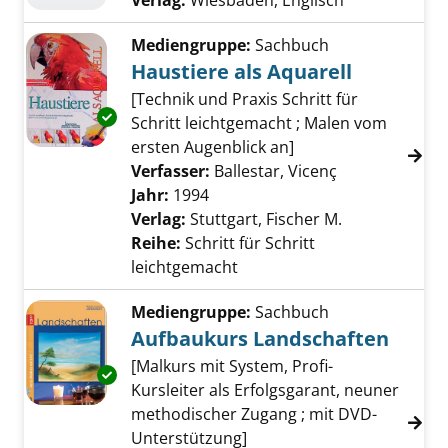
Suche nach diesem Verfasser
Verlag:
Wiesbaden, Englisch
Mediengruppe:
Sachbuch
Haustiere als Aquarell
[Technik und Praxis Schritt für
Exemplar-Details von Haustiere als Aquarell 
Schritt leichtgemacht ; Malen vom
ersten Augenblick an]
Verfasser:
Ballestar, Vicenç
Suche nach di
Jahr:
1994
Verlag:
Stuttgart, Fischer M.
Reihe:
Schritt für Schritt
leichtgemacht
Mediengruppe:
Sachbuch
Aufbaukurs Landschaften
[Malkurs mit System, Profi-
Exemplar-Details von Aufbaukurs Landschaft
Kursleiter als Erfolgsgarant, neuner
methodischer Zugang ; mit DVD-
Unterstützung]