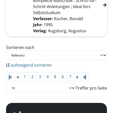
komplette Malschule ; Schritt-für-
Schritt-Anleitungen ; Ideal fürs
Selbststudium
Verfasser:
Kocher, Ronald
Suche nach die
Jahr:
1995
Verlag:
Augsburg, Augustus
Zu den Suchfiltern springen
Sortieren nach
aufsteigend sortieren
1
2
3
4
5
6
7
Letzte Seite
Treffer pro Seite