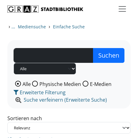
Zum Inhalt springen
Zu den Suchfiltern springen
Zur Trefferliste springen
›
...
›
Mediensuche
Einfache Suche
Wählen Sie die Medienart nach der Sie suchen wollen
Alle
Physische Medien
E-Medien
Erweiterte Filterung
Suche verfeinern (Erweiterte Suche)
Sortieren nach