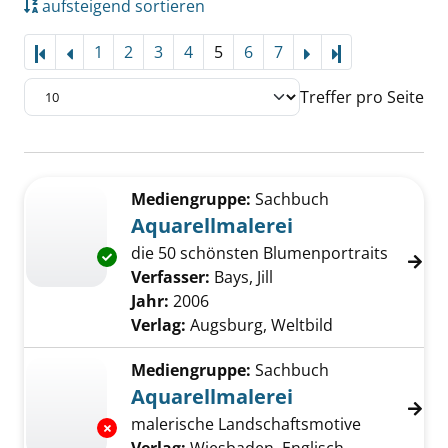
aufsteigend sortieren
1
2
3
4
5
6
7
Letzte Seite
Treffer pro Seite
Suchergebnis
Zu den Suchfiltern springen
Mediengruppe:
Sachbuch
Aquarellmalerei
die 50 schönsten Blumenportraits
Exemplar-Details von Aquarellmalerei anzeig
Verfasser:
Bays, Jill
Suche nach diesem Ver
Jahr:
2006
Verlag:
Augsburg, Weltbild
Mediengruppe:
Sachbuch
Aquarellmalerei
malerische Landschaftsmotive
Exemplar-Details von Aquarellmalerei anzeig