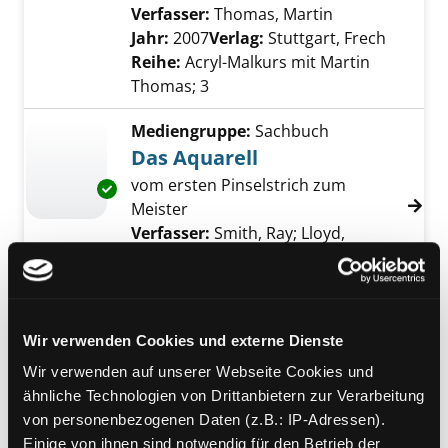
Verfasser:
Thomas, Martin
Suche nach di
Jahr:
2007
Verlag:
Stuttgart, Frech
Reihe:
Acryl-Malkurs mit Martin
Thomas; 3
Mediengruppe:
Sachbuch
Das Aquarell
vom ersten Pinselstrich zum
Exemplar-Details von Das Aquarell anzeigen
Meister
Verfasser:
Smith, Ray
;
Lloyd,
Elizabeth Jane
Suche nach diesem Verfass
Jahr:
2003
Verlag:
Berlin, Urania
Mediengruppe:
Sachbuch
Wir verwenden Cookies und externe Dienste
1 mal 1 kreativ - Ölmalerei
Wir verwenden auf unserer Webseite Cookies und
Schritt für Schritt zum dekorativen
Exemplar-Details von 1 mal 1 kreativ - Ölmale
ähnliche Technologien von Drittanbietern zur Verarbeitung
Ölbild
von personenbezogenen Daten (z.B.: IP-Adressen).
Verfasser:
Pohle, Peter
;
Wermers,
Einige von ihnen sind notwendig für den Betrieb der