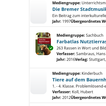
Mediengruppe:
Unterrichtsma
Die Bremer Stadtmusik
Ein Beitrag zum interkulturell
Jahr:
1997
Übergeordnetes W
Mediengruppe:
Sachbuch
Farbatlas Nutztierra
Exemplar-Details von Farbatla
263 Rassen in Wort und Bil
Verfasser:
Sambraus, Hans 
Jahr:
2016
Verlag:
Stuttgart
Mediengruppe:
Kinderbuch
Tiere auf dem Bauern
1. - 4. Klasse. Problemlösend
Verfasser:
Koll, Hubert
Jahr:
2012
Übergeordnetes W