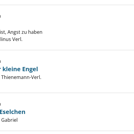
h
zeigen
st, Angst zu haben
er
linus Verl.
h
 kleine Engel
chen und der kleine Engel anzeigen
er
, Thienemann-Verl.
h
htslied vom Eselchen anzeigen
Eselchen
er
, Gabriel