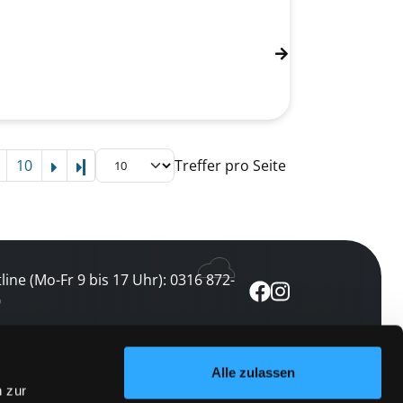
10
Treffer pro Seite
Letzte Seite
line (Mo-Fr 9 bis 17 Uhr): 0316 872-
0
ewsletter abonnieren
Alle zulassen
n zur
 keine Veranstaltung verpassen