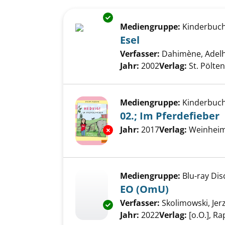
Suchergebnis
Zu den Suchfiltern springen
Exemplar-Details von Esel anz
Mediengruppe:
Kinderbuc
Esel
Verfasser:
Dahimène, Adel
Jahr:
2002
Verlag:
St. Pölten
Mediengruppe:
Kinderbuc
02.; Im Pferdefieber
Suche nach diesem Verfass
Jahr:
2017
Verlag:
Weinheim
Exemplar-Details von 02.; Im P
Mediengruppe:
Blu-ray Dis
EO (OmU)
Verfasser:
Skolimowski, Jerz
Exemplar-Details von EO (OmU
Jahr:
2022
Verlag:
[o.O.], R