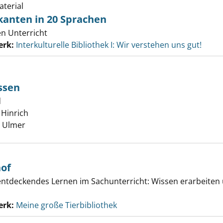
terial
anten in 20 Sprachen
en Unterricht
erk:
Interkulturelle Bibliothek I: Wir verstehen uns gut!
ssen
s Nutztierrassen anzeigen
d
Hinrich
Suche nach diesem Verfasser
, Ulmer
hof
-entdeckendes Lernen im Sachunterricht: Wissen erarbeiten 
erk:
Meine große Tierbibliothek