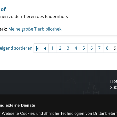
hof
ernen zu den Tieren des Bauernhofs
erk:
Meine große Tierbibliothek
eigend sortieren
1
2
3
4
5
6
7
8
9
Hot
80
N
nd externe Dienste
 Webseite Cookies und ähnliche Technologien von Drittanbieter
und