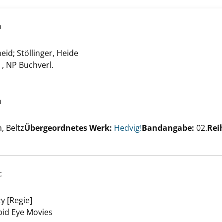
eigen
h
heid
;
Stöllinger, Heide
Suche nach diesem Verfasser
 , NP Buchverl.
h
er
, Beltz
Übergeordnetes Werk:
Hedvig!
Bandangabe:
02.
Rei
ferdefieber anzeigen
c
y [Regie]
Suche nach diesem Verfasser
) anzeigen
apid Eye Movies