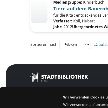
Mediengruppe:
Kinderbuch
Tiere auf dem Bauern
für die Kita : entdeckendes L
Verfasser:
Koll, Hubert
Jahr:
2012
Übergeordnetes W
Zu den Suchfiltern springen
Sortieren nach
aufst
Wir verwenden Cookies u
Mitgliedschaft
Feedback
Wir verwenden auf unserer
Angebote
Kontakt