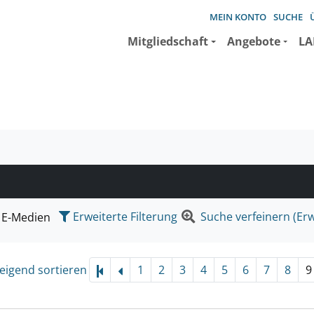
MEIN KONTO
SUCHE
Mitgliedschaft
Angebote
LA
e suchen wollen.
Erweiterte Filterung
Suche verfeinern (Erw
E-Medien
eigend sortieren
1
2
3
4
5
6
7
8
9