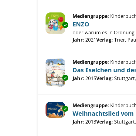
Mediengruppe:
Kinderbuc
ENZO
Exemplar-Details von ENZO an
oder warum es in Ordnung i
Suche nach diesem Verfass
Jahr:
2021
Verlag:
Trier, Pau
Mediengruppe:
Kinderbuc
Das Eselchen und der
Exemplar-Details von Das Esel
Suche nach diesem Verfass
Jahr:
2015
Verlag:
Stuttgart
Mediengruppe:
Kinderbuc
Exemplar-Details von Weihnac
Weihnachtslied vom 
Suche nach diesem Verfass
Jahr:
2013
Verlag:
Stuttgart