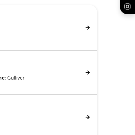
he:
Gulliver