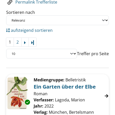
Permalink Trefferliste
Sortieren nach
aufsteigend sortieren
1
2
Letzte Seite
Treffer pro Seite
Suchergebnis
Zu den Suchfiltern springen
Mediengruppe:
Belletristik
Ein Garten über der Elbe
Roman
Verfasser:
Lagoda, Marion
Suche nach die
Exemplar-Details von Ein Garten über der El
Jahr:
2022
Verlag:
München, Bertelsmann