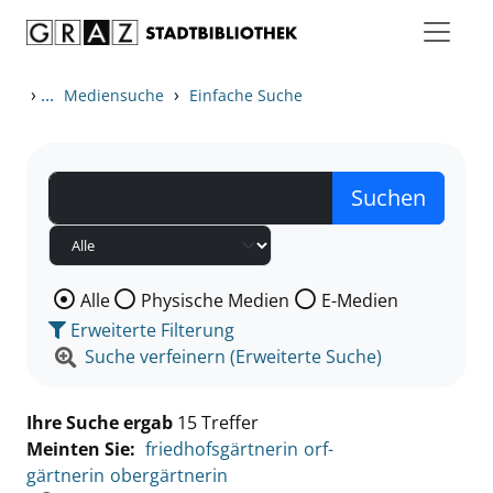
Zum Inhalt springen
Zu den Suchfiltern springen
Zur Trefferliste springen
›
...
›
Mediensuche
Einfache Suche
Wählen Sie die Medienart nach der Sie suchen wollen
Alle
Physische Medien
E-Medien
Erweiterte Filterung
Suche verfeinern (Erweiterte Suche)
Ihre Suche ergab
15 Treffer
Meinten Sie:
friedhofsgärtnerin
orf-
gärtnerin
obergärtnerin