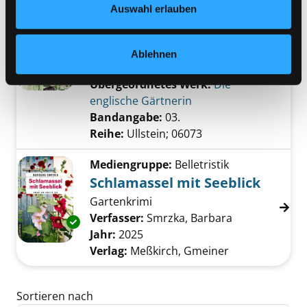
Auswahl erlauben
Mediengruppe:
Belletristik
03.; Weißer Jasmin
Roman
Ablehnen
Suche nach diesem Verfasser
Jahr:
2020
Verlag:
München, Ullstein
Exemplar-Details von 03.; Weißer Jasmin anz
Übergeordnetes Werk:
Die
englische Gärtnerin
Bandangabe:
03.
Reihe:
Ullstein; 06073
Mediengruppe:
Belletristik
Schlamassel mit Seeblick
Gartenkrimi
Verfasser:
Smrzka, Barbara
Suche nach di
Exemplar-Details von Schlamassel mit Seebli
Jahr:
2025
Verlag:
Meßkirch, Gmeiner
Zu den Suchfiltern springen
Sortieren nach