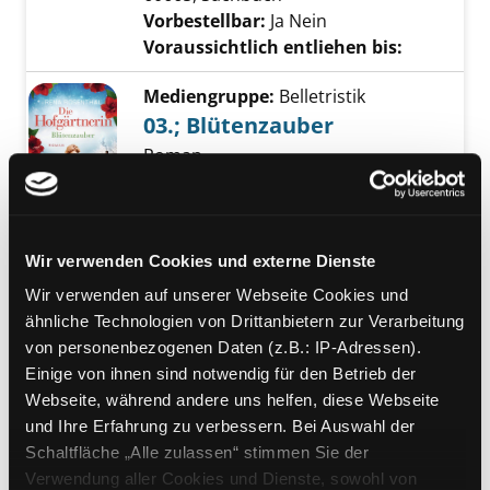
Vorbestellbar:
Ja
Nein
Voraussichtlich entliehen bis:
Mediengruppe:
Belletristik
03.; Blütenzauber
Roman
Suche nach diesem Verfasser
Jahr:
2022
Exemplar-Details von 03.; Blütenzauber anze
Verlag:
München, Penguin-Verl.
Übergeordnetes Werk:
Die
Hofgärtnerin
Wir verwenden Cookies und externe Dienste
Bandangabe:
03.
Wir verwenden auf unserer Webseite Cookies und
ähnliche Technologien von Drittanbietern zur Verarbeitung
Mediengruppe:
Belletristik
von personenbezogenen Daten (z.B.: IP-Adressen).
Hortensiensommer
Einige von ihnen sind notwendig für den Betrieb der
Roman
Webseite, während andere uns helfen, diese Webseite
Verfasser:
Sosnitza, Ulrike
Suche nach die
und Ihre Erfahrung zu verbessern. Bei Auswahl der
Exemplar-Details von Hortensiensommer an
Jahr:
2018
Verlag:
München, Heyne
Schaltfläche „Alle zulassen“ stimmen Sie der
Reihe:
Heyne; 42214
Verwendung aller Cookies und Dienste, sowohl von