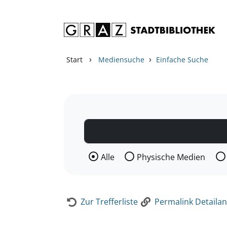
Zum Inhalt springen
Zur Detailanzeige springen
›
›
Start
Mediensuche
Einfache Suche
Wählen Sie die Medienart nach der Si
Alle
Physische Medien
Zur Trefferliste
Permalink Detailan