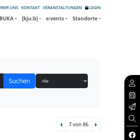
ÜBER UNS
KONTAKT
VERANSTALTUNGEN
LOGIN
BUKA
[kju:b]
e:vents
Standorte
7 von 86
Vorheriger Treffer
Nächster Treffer