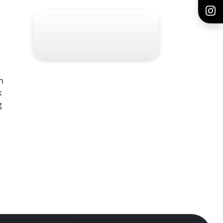
n
k
g