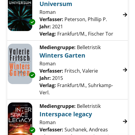
Universum
Roman
Verfasser:
Peterson, Phillip P.
Suche nach 
Exemplar-Details von Universum anzeigen
Jahr:
2021
Verlag:
Frankfurt/M., Fischer Tor
Mediengruppe:
Belletristik
Winters Garten
Roman
Verfasser:
Fritsch, Valerie
Suche nach die
Exemplar-Details von Winters Garten anzeig
Jahr:
2015
Verlag:
Frankfurt/M., Suhrkamp-
Verl.
Mediengruppe:
Belletristik
Interspace legacy
Roman
Verfasser:
Suchanek, Andreas
Suche nach
Exemplar-Details von Interspace legacy anze