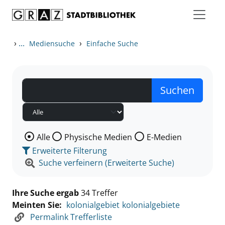
Zum Inhalt springen
Zu den Suchfiltern springen
Zur Trefferliste springen
›
...
›
Mediensuche
Einfache Suche
Wählen Sie die Medienart nach der Sie suchen wollen
Alle
Physische Medien
E-Medien
Erweiterte Filterung
Suche verfeinern (Erweiterte Suche)
Ihre Suche ergab
34 Treffer
Meinten Sie:
kolonialgebiet
kolonialgebiete
Permalink Trefferliste