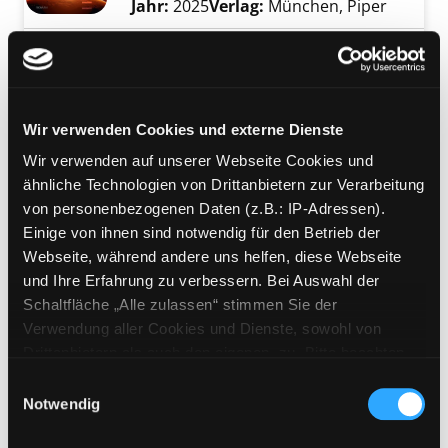
Jahr:
2025
Verlag:
München, Piper
Mediengruppe:
Belletristik
Land of milk and honey
[a novel]
Exemplar-Details von Land of milk and honey
Verfasser:
Zhang, C. Pam
Suche nach dies
Wir verwenden Cookies und externe Dienste
Jahr:
2023
Wir verwenden auf unserer Webseite Cookies und
Verlag:
New York, Riverhead Books
ähnliche Technologien von Drittanbietern zur Verarbeitung
von personenbezogenen Daten (z.B.: IP-Adressen).
Mediengruppe:
Belletristik
Einige von ihnen sind notwendig für den Betrieb der
Der Fall des lachenden
Webseite, während andere uns helfen, diese Webseite
Kranichs
und Ihre Erfahrung zu verbessern. Bei Auswahl der
ein viktorianischer Krimi mit den
Schaltfläche „Alle zulassen“ stimmen Sie der
Exemplar-Details von Der Fall des lachenden
Ermittlern des Sebastian Club
Verwendung aller Cookies und Dienste, sowohl von
Verfasser:
Oliver, Sophie
Suche nach dies
Drittanbietern als auch den eigenen, zu. Bitte beachten
Jahr:
2019
Sie, dass bei Verwendung von Diensten und Setzen von
Einwilligungsauswahl
Verlag:
Hamburg, Dryas-Verl.
Cookies von Drittanbietern, eine Verarbeitung in
Notwendig
Reihe:
Baker Street Bibliothek
unsicheren Drittländern (Länder außerhalb des EWR