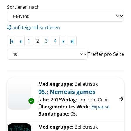
Sortieren nach
aufsteigend sortieren
1
2
3
4
Letzte Seite
Treffer pro Seite
Suchergebnis
Zu den Suchfiltern springen
Mediengruppe:
Belletristik
05.; Nemesis games
Suche nach diesem Verfasser
Jahr:
2016
Verlag:
London, Orbit
Exemplar-Details von 05.; Nemesis games an
Übergeordnetes Werk:
Expanse
Bandangabe:
05.
Mediengruppe:
Belletristik