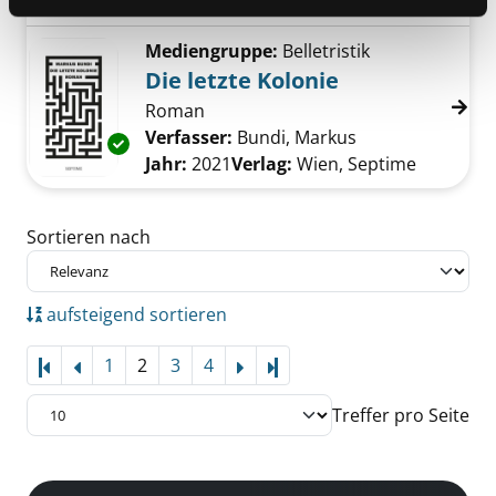
Jahr:
2021
Verlag:
Stuttgart, Tropen
Mediengruppe:
Belletristik
Die letzte Kolonie
Roman
Verfasser:
Bundi, Markus
Suche nach dies
Exemplar-Details von Die letzte Kolonie anze
Jahr:
2021
Verlag:
Wien, Septime
Zu den Suchfiltern springen
Sortieren nach
aufsteigend sortieren
1
2
3
4
Letzte Seite
Treffer pro Seite