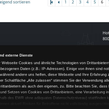
eigend sortieren
1
2
3
4
5
6
Hot
80
N
nd externe Dienste
 Webseite Cookies und ähnliche Technologien von Drittanbieter
und
bezogenen Daten (z.B.: IP-Adressen). Einige von ihnen sind not
j
 während andere uns helfen, diese Webseite und Ihre Erfahrung 
er Schaltfläche „Alle zulassen“ stimmen Sie der Verwendung all
ittanbietern als auch den eigenen, zu. Bitte beachten Sie, dass 
nd Setzen von Cookies von Drittanbietern, eine Verarbeitung i
rhalb des EWR ohne adäquates Datenschutzniveau) stattfinden k
n aktuell Risiken für Betroffene nicht vollständig ausgeschl
en