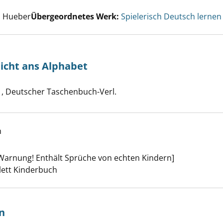
he nach diesem Verfasser
, Hueber
Übergeordnetes Werk:
Spielerisch Deutsch lernen
nicht ans Alphabet
che nach diesem Verfasser
 hält sich nicht ans Alphabet anzeigen
, Deutscher Taschenbuch-Verl.
h
hildren anzeigen
Warnung! Enthält Sprüche von echten Kindern]
er
Klett Kinderbuch
n