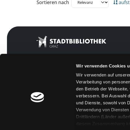
Zu den Suchfiltern springen
Sortieren nach
aufst
Wir verwenden Cookies u
Mitgliedschaft
Feedback
Wir verwenden auf unserer
Angebote
Kontakt
Verarbeitung von personen
LABUKA
Über uns
den Betrieb der Webseite,
verbessern. Bei Auswahl d
[kju:b]
Jobs
und Dienste, sowohl von Dr
News
Medienwunsch
Verwendung von Diensten u
Drittländern (Länder auße
Veranstaltungen
FAQs
diesem Zusammenhang könne
Standorte
Überweisungsdat