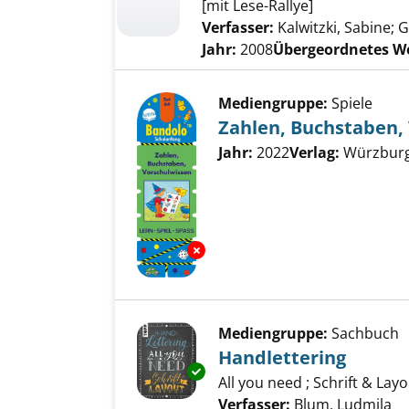
[mit Lese-Rallye]
Verfasser:
Kalwitzki, Sabine
;
G
Jahr:
2008
Übergeordnetes W
Mediengruppe:
Spiele
Zahlen, Buchstaben,
Suche nach diesem Verfass
Jahr:
2022
Verlag:
Würzburg,
Exemplar-Details von Zahlen, 
Mediengruppe:
Sachbuch
Handlettering
Exemplar-Details von Handlett
All you need ; Schrift & Lay
Verfasser:
Blum, Ludmila
Su