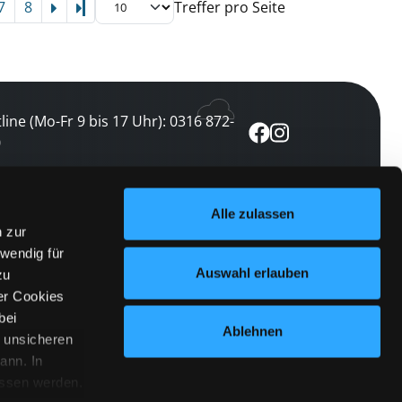
7
8
Treffer pro Seite
Letzte Seite
line (Mo-Fr 9 bis 17 Uhr): 0316 872-
0
ewsletter abonnieren
Alle zulassen
n zur
 keine Veranstaltung verpassen
wendig für
etzt abonnieren
Auswahl erlauben
zu
er Cookies
bei
Ablehnen
n unsicheren
ann. In
ossen werden.