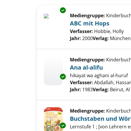
Suchergebnis
Zu den Suchfiltern springen
Exemplar-Details von ABC mit
Mediengruppe:
Kinderbuc
ABC mit Hops
Verfasser:
Hobbie, Holly
Suc
Jahr:
2000
Verlag:
München,
Mediengruppe:
Kinderbuc
Ana al-alifu
hikayat wa aghani al-huruf
Exemplar-Details von Ana al-al
Verfasser:
Abdallah, Hassa
Jahr:
1983
Verlag:
Beirut, A
Mediengruppe:
Kinderbuc
Buchstaben und Wör
Exemplar-Details von Buchsta
Lernstufe 1 ; [von Lehrern 