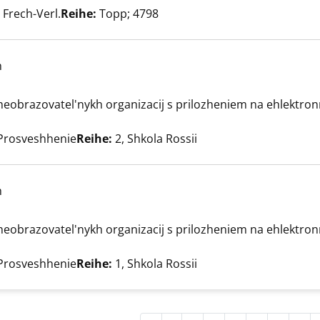
 Frech-Verl.
Reihe:
Topp; 4798
h
hheobrazovatel'nykh organizacij s prilozheniem na ehlektron
anzeigen
er
Prosveshhenie
Reihe:
2, Shkola Rossii
h
hheobrazovatel'nykh organizacij s prilozheniem na ehlektron
anzeigen
er
Prosveshhenie
Reihe:
1, Shkola Rossii