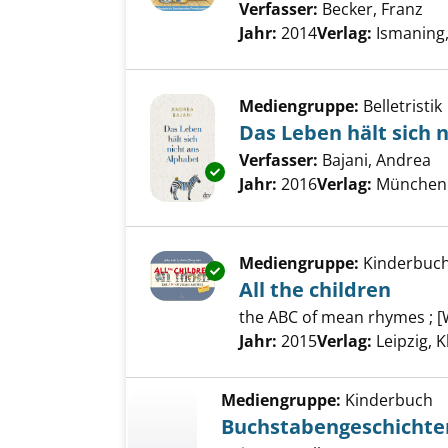
Verfasser:
Becker, Franz
Suc
Jahr:
2014
Verlag:
Ismaning
Mediengruppe:
Belletristik
Das Leben hält sich 
Verfasser:
Bajani, Andrea
Su
Exemplar-Details von Das Leben
Jahr:
2016
Verlag:
München 
Mediengruppe:
Kinderbuc
Exemplar-Details von All the c
All the children
the ABC of mean rhymes ; [
Suche nach diesem Verfass
Jahr:
2015
Verlag:
Leipzig, 
Mediengruppe:
Kinderbuch
Buchstabengeschichte