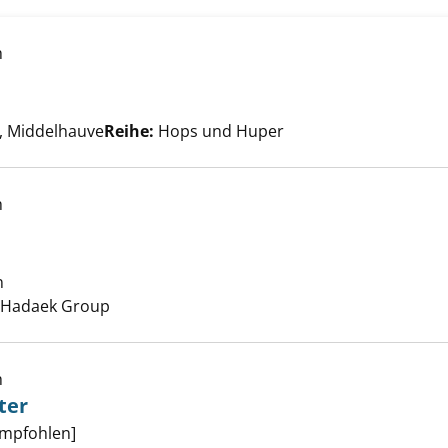
 Hops anzeigen
h
he nach diesem Verfasser
 Middelhauve
Reihe:
Hops und Huper
h
ifu anzeigen
n
Suche nach diesem Verfasser
l Hadaek Group
h
ter
ben und Wörter anzeigen
empfohlen]