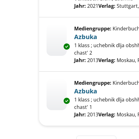
Jahr:
2021
Verlag:
Stuttgart,
Mediengruppe:
Kinderbuc
Azbuka
1 klass ; uchebnik dlja obs
Exemplar-Details von Azbuka 
chast' 2
Suche nach diesem Verfass
Jahr:
2013
Verlag:
Moskau, 
Mediengruppe:
Kinderbuc
Azbuka
1 klass ; uchebnik dlja obs
Exemplar-Details von Azbuka 
chast' 1
Suche nach diesem Verfass
Jahr:
2013
Verlag:
Moskau, 