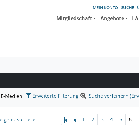
MEIN KONTO
SUCHE
Mitgliedschaft
Angebote
LA
e suchen wollen.
Erweiterte Filterung
Suche verfeinern (Erw
E-Medien
eigend sortieren
1
2
3
4
5
6