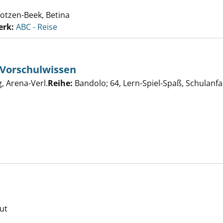
otzen-Beek, Betina
erk:
ABC - Reise
 Vorschulwissen
er
 Arena-Verl.
Reihe:
Bandolo; 64, Lern-Spiel-Spaß, Schulanf
Buchstaben, Vorschulwissen anzeigen
ering anzeigen
out
che nach diesem Verfasser