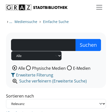
Zum Inhalt springen
Zu den Suchfiltern springen
Zur Trefferliste springen
›
...
›
Mediensuche
Einfache Suche
Wählen Sie die Medienart nach der Sie suchen wollen
Alle
Physische Medien
E-Medien
Erweiterte Filterung
Suche verfeinern (Erweiterte Suche)
Sortieren nach