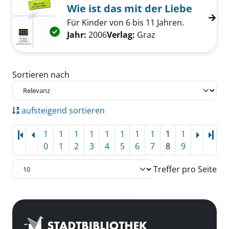
Wie ist das mit der Liebe
Für Kinder von 6 bis 11 Jahren.
Exemplar-Details von Wie ist das mit der Lie
Suche nach diesem Verfasser
Jahr:
2006
Verlag:
Graz
Zu den Suchfiltern springen
Sortieren nach
aufsteigend sortieren
1
1
1
1
1
1
1
1
1
1
Letz
0
1
2
3
4
5
6
7
8
9
Treffer pro Seite