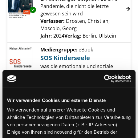
Pandemie, die nicht die letzte
Exemplar-Details von Alles überstanden? anz
gewesen sein wird
Verfasser:
Drosten, Christian
;
Mascolo, Georg
Suche nach diesem Verfas
Jahr:
2024
Verlag:
Berlin, Ullstein
Mediengruppe:
eBook
SOS Kinderseele
was die emotionale und soziale
Entwicklung unserer Kinder
gefährdet - und was wir dagegen
tun können
Verfasser:
Winterhoff, Michael
Suche nach
Wir verwenden Cookies und externe Dienste
Jahr:
2013
Verlag:
München, Bertelsmann
Wir verwenden auf unserer Webseite Cookies und
Vorbestellbar:
Ja
Nein
ähnliche Technologien von Drittanbietern zur Verarbeitung
Voraussichtlich entliehen bis:
von personenbezogenen Daten (z.B.: IP-Adressen).
Einige von ihnen sind notwendig für den Betrieb der