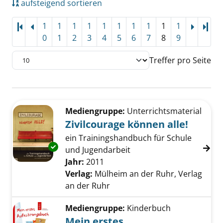
aufsteigend sortieren
1
1
1
1
1
1
1
1
1
1
Letz
0
1
2
3
4
5
6
7
8
9
Treffer pro Seite
Suchergebnis
Zu den Suchfiltern springen
Mediengruppe:
Unterrichtsmaterial
Zivilcourage können alle!
ein Trainingshandbuch für Schule
Exemplar-Details von Zivilcourage können all
und Jugendarbeit
Suche nach diesem Verfasser
Jahr:
2011
Verlag:
Mülheim an der Ruhr, Verlag
an der Ruhr
Mediengruppe:
Kinderbuch
Mein erstes