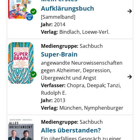
Aufklärungsbuch
Exemplar-Details von Mein erstes Aufklärun
[Sammelband]
Suche nach diesem Verfasser
Jahr:
2014
Verlag:
Bindlach, Loewe-Verl.
Mediengruppe:
Sachbuch
Super-Brain
angewandte Neurowissenschaften
gegen Alzheimer, Depression,
Exemplar-Details von Super-Brain anzeigen
Übergewicht und Angst
Verfasser:
Chopra, Deepak
;
Tanzi,
Rudolph E.
Suche nach diesem Verfasser
Jahr:
2013
Verlag:
München, Nymphenburger
Mediengruppe:
Sachbuch
Alles überstanden?
Ein überfälliges Gespräch zu einer