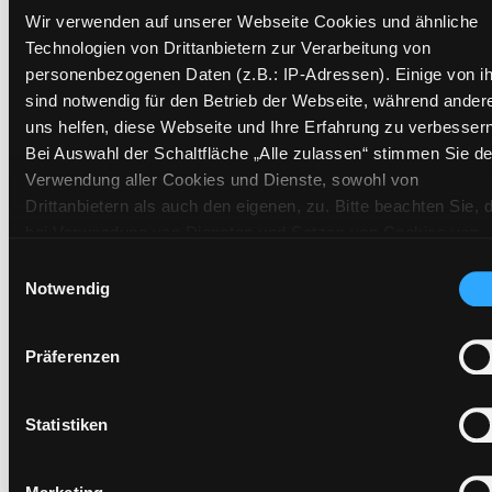
Zweigstelle:
Ost - Schillerstraße
Wir verwenden auf unserer Webseite Cookies und ähnliche
Signatur:
DR WIS
Technologien von Drittanbietern zur Verarbeitung von
Standort 2:
Ausleihe
personenbezogenen Daten (z.B.: IP-Adressen). Einige von i
Status:
Verfügbar
sind notwendig für den Betrieb der Webseite, während ander
uns helfen, diese Webseite und Ihre Erfahrung zu verbessern
Vorbestellungen:
0
Bei Auswahl der Schaltfläche „Alle zulassen“ stimmen Sie de
Mediengruppe:
Belletristik
Verwendung aller Cookies und Dienste, sowohl von
Frist:
Drittanbietern als auch den eigenen, zu. Bitte beachten Sie, 
Barcode:
2606SB01562
bei Verwendung von Diensten und Setzen von Cookies von
Standort 3:
Drittanbietern, eine Verarbeitung in unsicheren Drittländern
Einwilligungsauswahl
(Länder außerhalb des EWR ohne adäquates
Notwendig
Datenschutzniveau) stattfinden kann. In diesem Zusammen
können aktuell Risiken für Betroffene nicht vollständig
Präferenzen
Zweigstelle:
Süd - Lauzilgasse
ausgeschlossen werden. Eine Verarbeitung durch solche
Cookies oder Dienste erfolgt nur, wenn Sie die jeweilige
Signatur:
DR WIS
Einwilligung erteilen („Auswahl erlauben“) oder auf die
Statistiken
Standort 2:
Ausleihe
Schaltfläche „Alle zulassen“ klicken. Unter dem Punkt „Detai
Status:
Entliehen
zeigen“ finden Sie Erklärungen zu den verschiedenen Katego