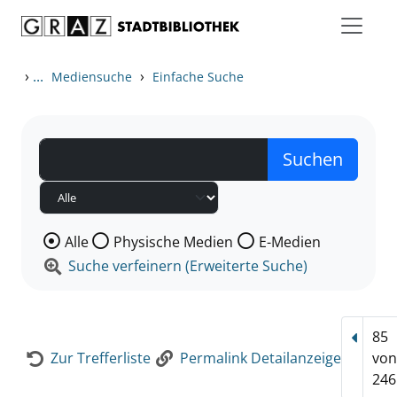
Zum Inhalt springen
Zur Detailanzeige springen
›
...
›
Mediensuche
Einfache Suche
Wählen Sie die Medienart nach der Sie suchen wollen
Alle
Physische Medien
E-Medien
Suche verfeinern (Erweiterte Suche)
85
Vorhe
Zur Trefferliste
Permalink Detailanzeige
vo
246